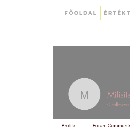
FŐOLDAL
ÉRTÉK
Milisi
Milisits 
0
Followers
Profile
Forum Comment