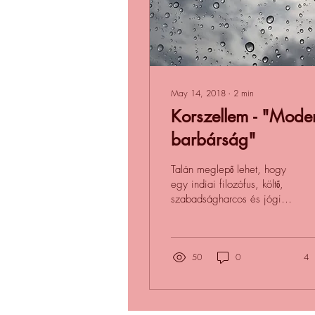
May 14, 2018
∙
2
min
Korszellem - "Mode
barbárság"
Talán meglepő lehet, hogy
egy indiai filozófus, költő,
szabadságharcos és jógi
szavait citáljuk ide, amikor
a korszellem fogalmát...
50
0
4