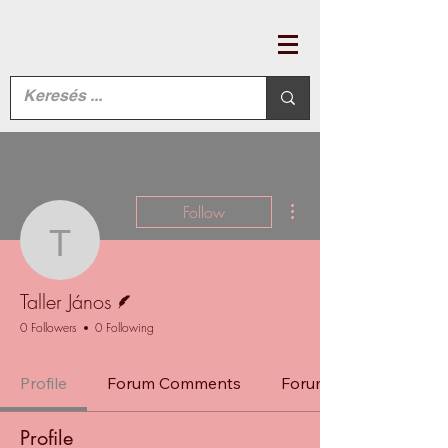
More actions
Follow
Taller János
Writer
Taller János
0 Followers
0 Following
Profile
Forum Comments
Forum Posts
Profile