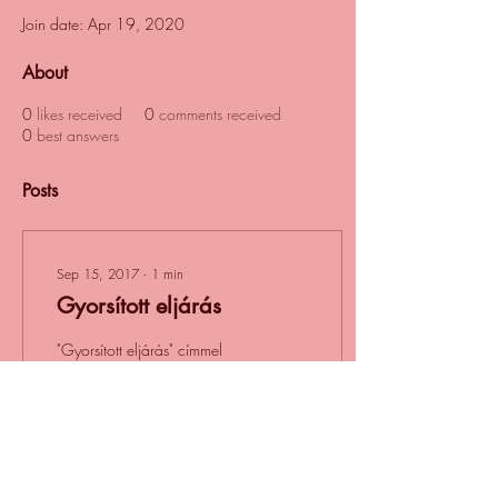
Join date: Apr 19, 2020
About
0
likes received
0
comments received
0
best answers
Posts
Sep 15, 2017
∙
1
min
Gyorsított eljárás
"Gyorsított eljárás" címmel
jelent meg 2017 nyarán a
Hamvas Intézet negyedéves
folyóiratában az alábbi
tanulmány, mely további...