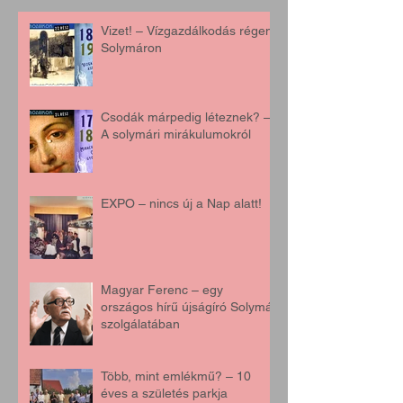
Vizet! – Vízgazdálkodás régen,
Solymáron
Csodák márpedig léteznek? –
A solymári mirákulumokról
EXPO – nincs új a Nap alatt!
Magyar Ferenc – egy
országos hírű újságíró Solymár
szolgálatában
Több, mint emlékmű? – 10
éves a születés parkja