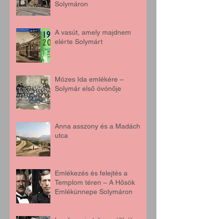
Solymáron
A vasút, amely majdnem
elérte Solymárt
Mózes Ida emlékére –
Solymár első óvónője
Anna asszony és a Madách
utca
Emlékezés és felejtés a
Templom téren – A Hősök
Emlékünnepe Solymáron