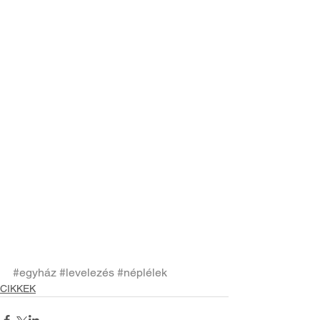
#egyház
#levelezés
#néplélek
CIKKEK