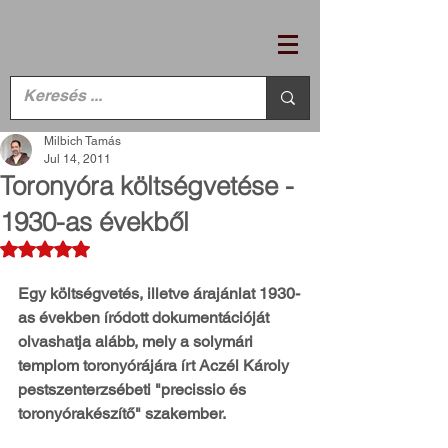
Milbich Tamás
Jul 14, 2011
Toronyóra költségvetése -
1930-as évekből
Rated NaN out of 5 stars.
Egy költségvetés, illetve árajánlat 1930-
as években íródott dokumentációját 
olvashatja alább, mely a solymári 
templom toronyórájára írt Aczél Károly 
pestszenterzsébeti "precissio és 
toronyórakészítő" szakember. 