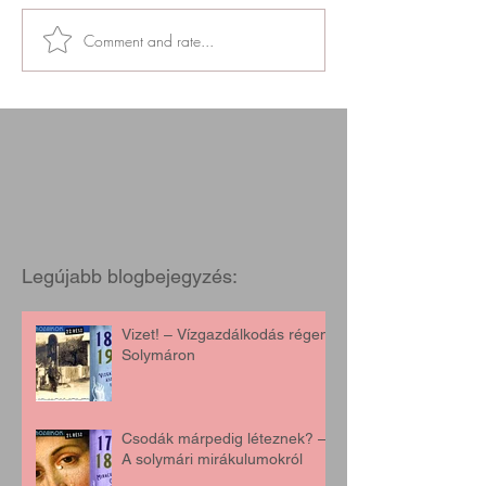
Comment and rate...
Legújabb blogbejegyzés:
Vizet! – Vízgazdálkodás régen,
Solymáron
Csodák márpedig léteznek? –
A solymári mirákulumokról