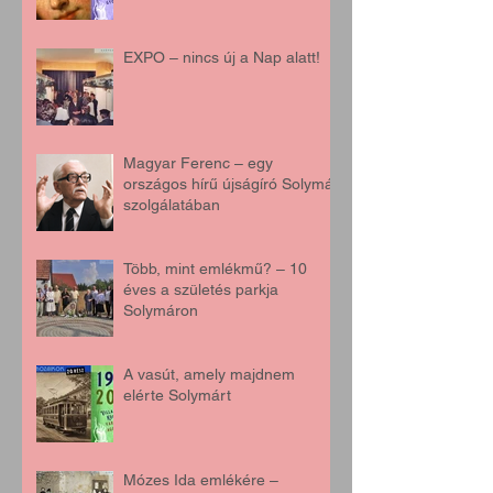
EXPO – nincs új a Nap alatt!
Magyar Ferenc – egy
országos hírű újságíró Solymár
szolgálatában
Több, mint emlékmű? – 10
éves a születés parkja
Solymáron
A vasút, amely majdnem
elérte Solymárt
Mózes Ida emlékére –