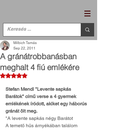
Milbich Tamás
Sep 22, 2011
A gránátrobbanásban
meghalt 4 fiú emlékére
Rated NaN out of 5 stars.
Stefan Mendi "Levente sapkás 
Barátok" című verse a 4 gyermek 
emlékének íródott, akiket egy háborús 
gránát ölt meg. 
"A levente sapkás négy Barátot
A temető hűs árnyékában találom