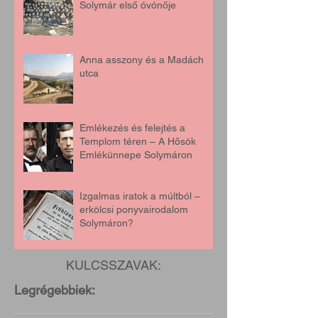
Solymár első óvónője
Anna asszony és a Madách
utca
Emlékezés és felejtés a
Templom téren – A Hősök
Emlékünnepe Solymáron
Izgalmas iratok a múltból –
erkölcsi ponyvairodalom
Solymáron?
KULCSSZAVAK:
Legrégebbiek: