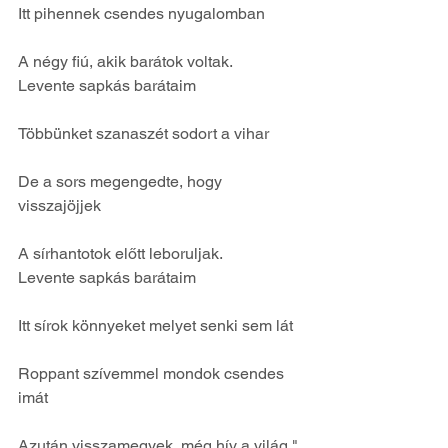
Itt pihennek csendes nyugalomban
A négy fiú, akik barátok voltak.
Levente sapkás barátaim
Többünket szanaszét sodort a vihar
De a sors megengedte, hogy 
visszajöjjek
A sírhantotok előtt leboruljak.
Levente sapkás barátaim
Itt sírok könnyeket melyet senki sem lát
Roppant szívemmel mondok csendes 
imát
Azután visszamegyek, még hív a világ."