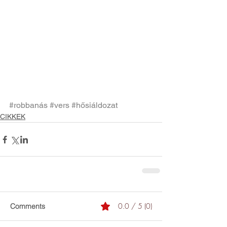
#robbanás
#vers
#hősiáldozat
CIKKEK
0.0 / 5 (0)
Comments