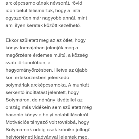
arcképcsarnokának névsorát, rövid 
időn belül felismertük, hogy a lista 
egyszerűen már nagyobb annál, mint 
ami ilyen keretek között kezelhető.
Ekkor született meg az az ötlet, hogy 
könyv formájában jelenjék meg a 
megőrzésre érdemes múltú, a község 
sváb történetében, a 
hagyományőrzésben, illetve az újabb 
kori értékőrzésben jeleskedő 
solymáriak arcképcsarnoka. A munkát 
serkentő indíttatást jelentett, hogy 
Solymáron, de néhány kivétellel az 
ország más vidékein sem született még 
hasonló könyv a helyi notabilitásokról. 
Motivációs tényező volt továbbá, hogy 
Solymárnak eddig csak krónika jellegű 
helytörténeti kiadványai jelentek meg, 