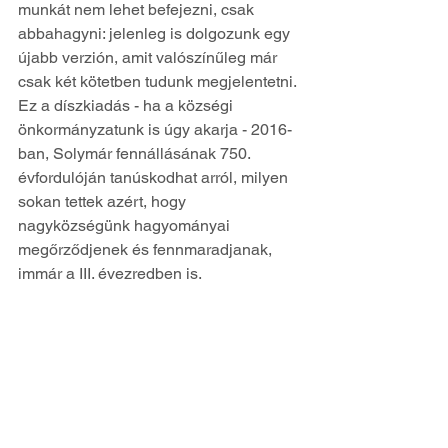
munkát nem lehet befejezni, csak 
abbahagyni: jelenleg is dolgozunk egy 
újabb verzión, amit valószínűleg már 
csak két kötetben tudunk megjelentetni. 
Ez a díszkiadás - ha a községi 
önkormányzatunk is úgy akarja - 2016-
ban, Solymár fennállásának 750. 
évfordulóján tanúskodhat arról, milyen 
sokan tettek azért, hogy 
nagyközségünk hagyományai 
megőrződjenek és fennmaradjanak, 
immár a III. évezredben is.