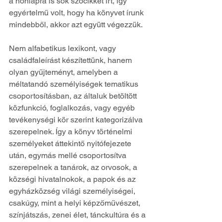
a honlapra is sok szócikket írt, így 
egyértelmű volt, hogy ha könyvet írunk 
mindebből, akkor azt együtt végezzük. 
Nem alfabetikus lexikont, vagy 
családfaleírást készítettünk, hanem 
olyan gyűjteményt, amelyben a 
méltatandó személyiségek tematikus 
csoportosításban, az általuk betöltött 
közfunkció, foglalkozás, vagy egyéb 
tevékenységi kör szerint kategorizálva 
szerepelnek. Így a könyv történelmi 
személyeket áttekintő nyitófejezete 
után, egymás mellé csoportosítva 
szerepelnek a tanárok, az orvosok, a 
községi hivatalnokok, a papok és az 
egyházközség világi személyiségei, 
csakúgy, mint a helyi képzőművészet, 
színjátszás, zenei élet, tánckultúra és a 