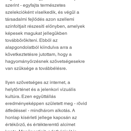
szerint - egyfajta természetes 
szelekcióként viselkedik, és végül a 
társadalmi fejlődés azon szellemi 
színfoltjait részesíti előnyben, amelyek 
képesek magukat jellegükben 
továbbörökíteni. Ebből az 
alapgondolatból kiindulva arra a 
következtetésre jutottam, hogy a 
hagyományőrzésnek szövetségesekre 
van szüksége a továbbélésre. 
Ilyen szövetséges az internet, a 
helytörténet és a jelenkori vizuális 
kultúra. Ezen együttállás 
eredményeképpen született meg - rövid 
átfedéssel - mindhárom alkotás. A 
honlap kísérleti jellege kapcsán az 
értékőrző, és értékteremtő alcímet 