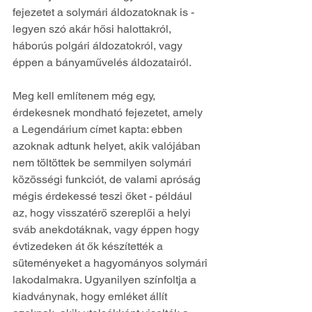
fejezetet a solymári áldozatoknak is - 
legyen szó akár hősi halottakról, 
háborús polgári áldozatokról, vagy 
éppen a bányaművelés áldozatairól. 
Meg kell említenem még egy, 
érdekesnek mondható fejezetet, amely 
a Legendárium címet kapta: ebben 
azoknak adtunk helyet, akik valójában 
nem töltöttek be semmilyen solymári 
közösségi funkciót, de valami apróság 
mégis érdekessé teszi őket - például 
az, hogy visszatérő szereplői a helyi 
sváb anekdotáknak, vagy éppen hogy 
évtizedeken át ők készítették a 
süteményeket a hagyományos solymári 
lakodalmakra. Ugyanilyen színfoltja a 
kiadványnak, hogy emléket állít 