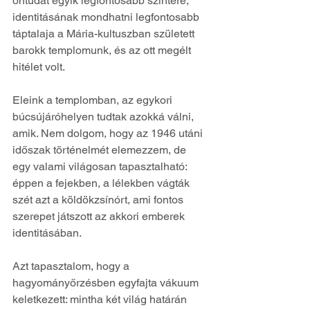
öntudat egyik legfontosabb színtere, 
identitásának mondhatni legfontosabb 
táptalaja a Mária-kultuszban született 
barokk templomunk, és az ott megélt 
hitélet volt. 
Eleink a templomban, az egykori 
búcsújáróhelyen tudtak azokká válni, 
amik. Nem dolgom, hogy az 1946 utáni 
időszak történelmét elemezzem, de 
egy valami világosan tapasztalható: 
éppen a fejekben, a lélekben vágták 
szét azt a köldökzsínórt, ami fontos 
szerepet játszott az akkori emberek 
identitásában.
Azt tapasztalom, hogy a 
hagyományőrzésben egyfajta vákuum 
keletkezett: mintha két világ határán 