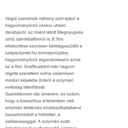
Végül szeretnék néhány szót ejteni e 
hagyományőrző csokor utolsó 
darabjáról, az imént látott Megnyugvás 
című identitásfilmről is. E film 
elkészítése szorosan beleágyazódik a 
szépsolymár.hu koncepciójába, 
hagyományőrző elgondolásaim szíve 
ez a film. Grafikusként már nagyon 
régóta szerettem volna valamilyen 
módon képekbe önteni a solymári 
svábság identitását. 
Gyerekkorom óta ismerem, és tudom, 
hogy a klasszikus értelemben vett 
solymári életérzés elválaszthatatlanul 
összefonódott a hitélettel, a 
vallásossággal. A solymári sváb 