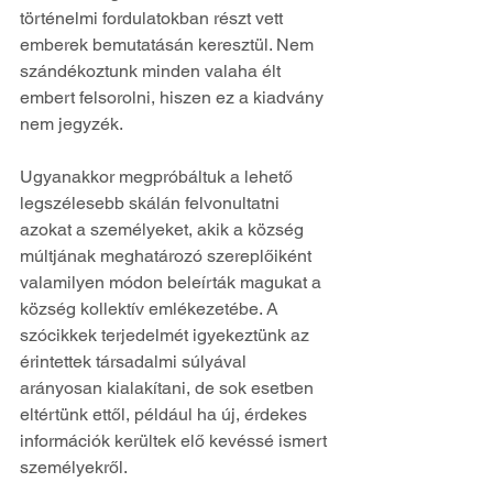
történelmi fordulatokban részt vett 
emberek bemutatásán keresztül. Nem 
szándékoztunk minden valaha élt 
embert felsorolni, hiszen ez a kiadvány 
nem jegyzék.
Ugyanakkor megpróbáltuk a lehető 
legszélesebb skálán felvonultatni 
azokat a személyeket, akik a község 
múltjának meghatározó szereplőiként 
valamilyen módon beleírták magukat a 
község kollektív emlékezetébe. A 
szócikkek terjedelmét igyekeztünk az 
érintettek társadalmi súlyával 
arányosan kialakítani, de sok esetben 
eltértünk ettől, például ha új, érdekes 
információk kerültek elő kevéssé ismert 
személyekről.