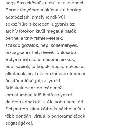
hogy összekössük a múltat a jelennel. 
Ennek fényében alakítottuk a honlap 
adatbázisát, amely rendkívül 
sokszínűre sikeredett, ugyanis az 
archív fotókon kívül megtalálhatók 
benne: archív filmfelvételek, 
szakdolgozatok, népi költemények, 
országos és helyi tévék fontosabb 
Solymárról szóló műsorai, cikkek, 
publikációk, térképek, képzőművészeti 
alkotások, civil szerveződések leírásai 
és elérhetőségei, solymári 
értékkataszter, de még mp3 
formátumban letölthető solymári 
dalárdás énekek is. Aki soha nem járt 
Solymáron, akár körbe is nézhet a falu 
több pontján, virtuális panorámaképek 
segítségével.