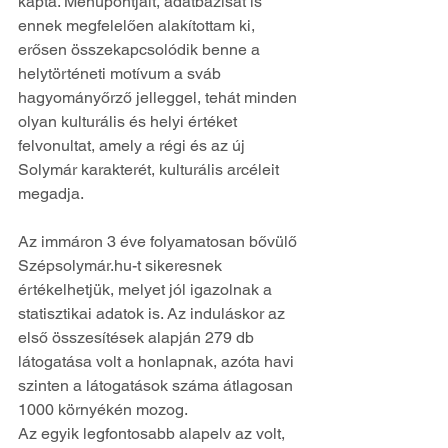
kapta. Menüpontjait, adatbázisát is 
ennek megfelelően alakítottam ki, 
erősen összekapcsolódik benne a 
helytörténeti motívum a sváb 
hagyományőrző jelleggel, tehát minden 
olyan kulturális és helyi értéket 
felvonultat, amely a régi és az új 
Solymár karakterét, kulturális arcéleit 
megadja.  
Az immáron 3 éve folyamatosan bővülő 
Szépsolymár.hu-t sikeresnek 
értékelhetjük, melyet jól igazolnak a 
statisztikai adatok is. Az induláskor az 
első összesítések alapján 279 db 
látogatása volt a honlapnak, azóta havi 
szinten a látogatások száma átlagosan 
1000 környékén mozog. 
Az egyik legfontosabb alapelv az volt, 