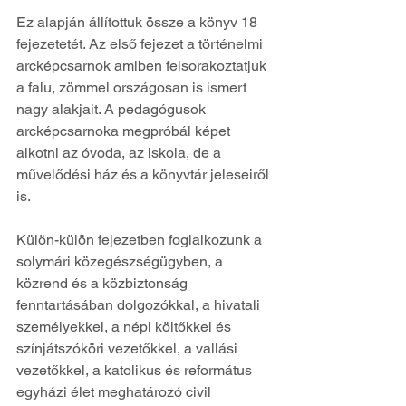
Ez alapján állítottuk össze a könyv 18 
fejezetetét. Az első fejezet a történelmi 
arcképcsarnok amiben felsorakoztatjuk 
a falu, zömmel országosan is ismert 
nagy alakjait. A pedagógusok 
arcképcsarnoka megpróbál képet 
alkotni az óvoda, az iskola, de a 
művelődési ház és a könyvtár jeleseiről 
is.
Külön-külön fejezetben foglalkozunk a 
solymári közegészségügyben, a 
közrend és a közbiztonság 
fenntartásában dolgozókkal, a hivatali 
személyekkel, a népi költőkkel és 
színjátszóköri vezetőkkel, a vallási 
vezetőkkel, a katolikus és református 
egyházi élet meghatározó civil 