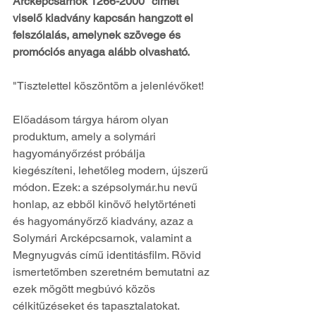
Arcképcsarnok 1266-2000" címet 
viselő kiadvány kapcsán hangzott el 
felszólalás, amelynek szövege és 
promóciós anyaga alább olvasható. 
"Tisztelettel köszöntöm a jelenlévőket!
Előadásom tárgya három olyan 
produktum, amely a solymári 
hagyományőrzést próbálja 
kiegészíteni, lehetőleg modern, újszerű 
módon. Ezek: a szépsolymár.hu nevű 
honlap, az ebből kinövő helytörténeti 
és hagyományőrző kiadvány, azaz a 
Solymári Arcképcsarnok, valamint a 
Megnyugvás című identitásfilm. Rövid 
ismertetőmben szeretném bemutatni az 
ezek mögött megbúvó közös 
célkitűzéseket és tapasztalatokat. 