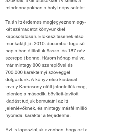
azoknak, akik utolsókként viselték a 
mindennapokban a helyi népviseletet. 
Talán itt érdemes megjegyeznem egy-
két számadatot könyvünkkel 
kapcsolatosan. Előkészítésének első 
munkafájl-ját 2010. december legelső 
napjaiban állítottuk össze, és 187 név 
szerepelt benne. Három hónap múlva 
már mintegy 800 szereplővel és 
700.000 karakternyi szöveggel 
dolgoztunk. A könyv első kiadását 
tavaly Karácsony előtt jelentettük meg, 
jelenleg a második, bővített-javított 
kiadást tudjuk bemutatni az itt 
jelenlévőknek, és mintegy másfélmillió 
nyomdai karakter a terjedelme. 
Azt is tapasztaljuk azonban, hogy ezt a 