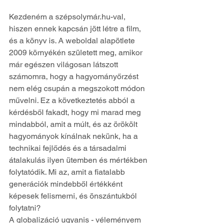
Kezdeném a szépsolymár.hu-val, 
hiszen ennek kapcsán jött létre a film, 
és a könyv is. A weboldal alapötlete 
2009 környékén született meg, amikor 
már egészen világosan látszott 
számomra, hogy a hagyományőrzést 
nem elég csupán a megszokott módon 
művelni. Ez a következtetés abból a 
kérdésből fakadt, hogy mi marad meg 
mindabból, amit a múlt, és az örökölt 
hagyományok kínálnak nekünk, ha a 
technikai fejlődés és a társadalmi 
átalakulás ilyen ütemben és mértékben 
folytatódik. Mi az, amit a fiatalabb 
generációk mindebből értékként 
képesek felismerni, és önszántukból 
folytatni?
A globalizáció ugyanis - véleményem 