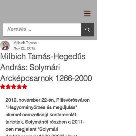
Milbich Tamás
Nov 22, 2012
Milbich Tamás-Hegedűs
András: Solymári
Arcképcsarnok 1266-2000
Rated NaN out of 5 stars.
2012. november 22-én, Pilisvörösváron 
"Hagyományőrzés és megújulás" 
címmel nemzetiségi konferenciát 
tartottak. Solymárról részben a 2011-
ben megjelent "Solymári 