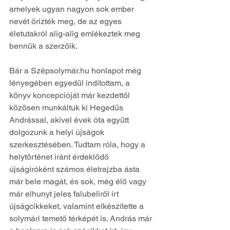
amelyek ugyan nagyon sok ember 
nevét őrizték meg, de az egyes 
életutakról alig-alig emlékeztek meg 
bennük a szerzőik.
Bár a Szépsolymár.hu honlapot még 
lényegében egyedül indítottam, a 
könyv koncepcióját már kezdettől 
közösen munkáltuk ki Hegedűs 
Andrással, akivel évek óta együtt 
dolgozunk a helyi újságok 
szerkesztésében. Tudtam róla, hogy a 
helytörténet iránt érdeklődő 
újságíróként számos életrajzba ásta 
már bele magát, és sok, még élő vagy 
már elhunyt jeles falubeliről írt 
újságcikkeket, valamint elkészítette a 
solymári temető térképét is. András már 