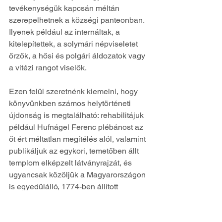
tevékenységük kapcsán méltán 
szerepelhetnek a községi panteonban. 
Ilyenek például az internáltak, a 
kitelepítettek, a solymári népviseletet 
őrzők, a hősi és polgári áldozatok vagy 
a vitézi rangot viselők.
Ezen felül szeretnénk kiemelni, hogy 
könyvünkben számos helytörténeti 
újdonság is megtalálható: rehabilitájuk 
például Hufnágel Ferenc plébánost az 
őt ért méltatlan megítélés alól, valamint 
publikáljuk az egykori, temetőben állt 
templom elképzelt látványrajzát, és 
ugyancsak közöljük a Magyarországon 
is egyedülálló, 1774-ben állított 
forrásszobor idealizált képét. Ezen felül 
azon néhány háborús hősi halott neveit 