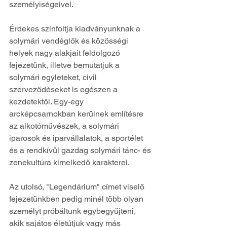
személyiségeivel.
Érdekes színfoltja kiadványunknak a 
solymári vendéglők és közösségi 
helyek nagy alakjait feldolgozó 
fejezetünk, illetve bemutatjuk a 
solymári egyleteket, civil 
szerveződéseket is egészen a 
kezdetektől. Egy-egy 
arcképcsarnokban kerülnek említésre 
az alkotóművészek, a solymári 
iparosok és iparvállalatok, a sportélet 
és a rendkívül gazdag solymári tánc- és 
zenekultúra kimelkedő karakterei.
Az utolsó, "Legendárium" címet viselő 
fejezetünkben pedig minél több olyan 
személyt próbáltunk egybegyűjteni, 
akik sajátos életútjuk vagy más 