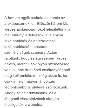
A honlap egyik sarkalatos pontja az 
arcképcsarnok lett. Először három kis 
webes arcképcsarnokot létesítettünk, a 
már elhunyt értékőrzők, a jelenkori 
lokálpatrióták és a tiszteletbeli 
lokálpatriótaként besorolt 
személyiségek számára. Aztán 
rájöttünk, hogy ez egyszerűen kevés. 
Kevés, mert túl sok olyan személyiség 
van, akinek értékőrző tevékenységéről 
meg kell emlékezni, még akkor is, ha 
csak a helyi hagyományőrzés 
legfontosabb területeire szorítkozunk. 
Ahogy saját indíttatásunk, és a 
látogatói visszajelzések alapján 
frissítgettük a weboldal 