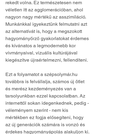
rekedt volna. Ez természetesen nem 
véletlen itt az agglomerációban, ahol 
nagyon nagy mértékű az asszimiláció. 
Munkánkkal igyekeztünk felmutatni azt 
az alternatívát is, hogy a megszokott 
hagyományőrző gyakorlatokat érdemes 
és kívánatos a legmodernebb kor 
vívmányaival, vizuális kultúrájával 
kiegészítve újraértelmezni, fellendíteni. 
Ezt a folyamatot a szépsolymár.hu 
továbbra is felvállalja, számos új ötlet 
és merész kezdeményezés van a 
tarsolyunkban ezzel kapcsolatban. Az 
internettől sokan idegenkednek, pedig - 
véleményem szerint - nem kis 
mértékben ez fogja elősegíteni, hogy 
az új generációk számára is vonzó és 
érdekes hagyományápolás alakuljon ki.