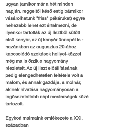
ugyan (amikor már a hét minden 
napján, reggeltől késő estig bármikor 
vásárolhatunk "friss" pékárukat) egyre 
nehezebb lehet ezt értelmezni, de 
ilyenkor tartották az új lisztből sütött 
első kenyér, az új kenyér ünnepét is - 
hazánkban az augusztus 20-ához 
kapcsolódó szokások hellyel-közzel 
még ma is őrzik e hagyomány 
részleteit. Az új liszt előállításának 
pedig elengedhetetlen feltétele volt a 
malom, és annak gazdája, a molnár, 
akinek hivatása hagyományosan a 
legösszetettebb népi mesterségek közé 
tartozott.
Egykori malmaink emlékezete a XXI. 
században