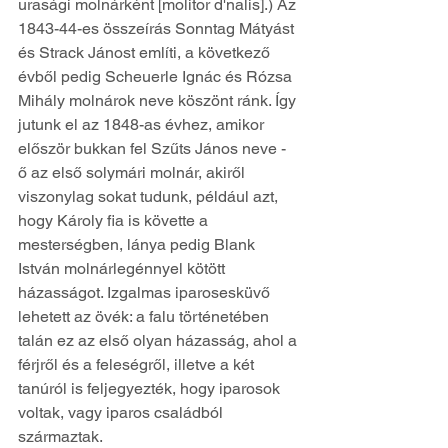
urasági molnárként [molitor d'nalis].) Az 
1843-44-es összeírás Sonntag Mátyást 
és Strack Jánost említi, a következő 
évből pedig Scheuerle Ignác és Rózsa 
Mihály molnárok neve köszönt ránk. Így 
jutunk el az 1848-as évhez, amikor 
először bukkan fel Szűts János neve - 
ő az első solymári molnár, akiről 
viszonylag sokat tudunk, például azt, 
hogy Károly fia is követte a 
mesterségben, lánya pedig Blank 
István molnárlegénnyel kötött 
házasságot. Izgalmas iparosesküvő 
lehetett az övék: a falu történetében 
talán ez az első olyan házasság, ahol a 
férjről és a feleségről, illetve a két 
tanúról is feljegyezték, hogy iparosok 
voltak, vagy iparos családból 
származtak.