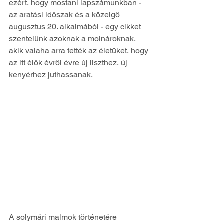
ezért, hogy mostani lapszámunkban - 
az aratási időszak és a közelgő 
augusztus 20. alkalmából - egy cikket 
szentelünk azoknak a molnároknak, 
akik valaha arra tették az életüket, hogy 
az itt élők évről évre új liszthez, új 
kenyérhez juthassanak.
A solymári malmok történetére 