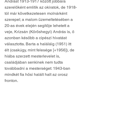
Andrást 1913-1917 között jobbára 
szerelőként említik az okiratok, de 1918-
tól már következetesen molnárként 
szerepel; a malom üzemeltetésében a 
20-as évek elején segítője lehetett a 
veje, Krizsán (Kőröshegyi) András is, ő 
azonban később a cipészi hivatást 
választotta. Barta a haláláig (1951) itt 
élt (csakúgy, mint felesége [+1956]), de 
hiába szerzett mesterlevelet is, 
családjában senkinek nem tudta 
továbbadni a mesterséget: 1943-ban 
mindkét fia hősi halált halt az orosz 
fronton.