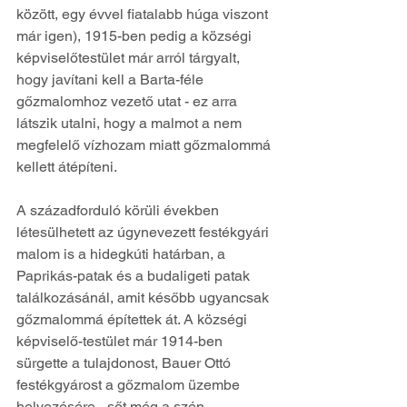
között, egy évvel fiatalabb húga viszont 
már igen), 1915-ben pedig a községi 
képviselőtestület már arról tárgyalt, 
hogy javítani kell a Barta-féle 
gőzmalomhoz vezető utat - ez arra 
látszik utalni, hogy a malmot a nem 
megfelelő vízhozam miatt gőzmalommá 
kellett átépíteni.
A századforduló körüli években 
létesülhetett az úgynevezett festékgyári 
malom is a hidegkúti határban, a 
Paprikás-patak és a budaligeti patak 
találkozásánál, amit később ugyancsak 
gőzmalommá építettek át. A községi 
képviselő-testület már 1914-ben 
sürgette a tulajdonost, Bauer Ottó 
festékgyárost a gőzmalom üzembe 
helyezésére - sőt még a szén 