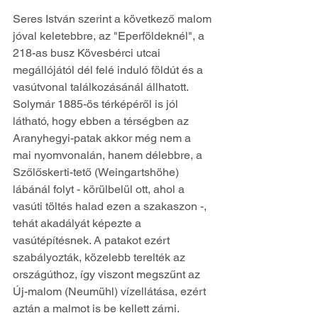
Seres István szerint a következő malom 
jóval keletebbre, az "Eperföldeknél", a 
218-as busz Kövesbérci utcai 
megállójától dél felé induló földút és a 
vasútvonal találkozásánál állhatott. 
Solymár 1885-ös térképéről is jól 
látható, hogy ebben a térségben az 
Aranyhegyi-patak akkor még nem a 
mai nyomvonalán, hanem délebbre, a 
Szőlőskerti-tető (Weingartshöhe) 
lábánál folyt - körülbelül ott, ahol a 
vasúti töltés halad ezen a szakaszon -, 
tehát akadályát képezte a 
vasútépítésnek. A patakot ezért 
szabályozták, közelebb terelték az 
országúthoz, így viszont megszűnt az 
Új-malom (Neumühl) vízellátása, ezért 
aztán a malmot is be kellett zárni.