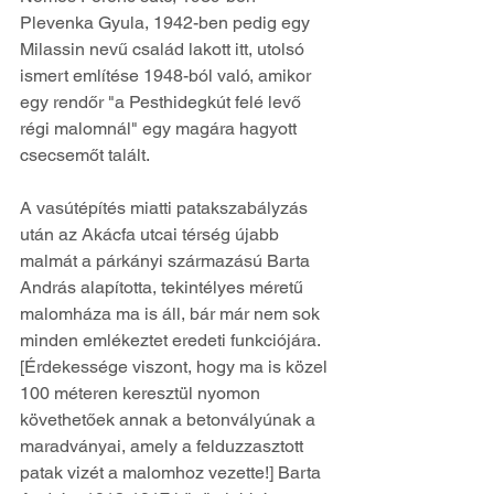
Plevenka Gyula, 1942-ben pedig egy 
Milassin nevű család lakott itt, utolsó 
ismert említése 1948-ból való, amikor 
egy rendőr "a Pesthidegkút felé levő 
régi malomnál" egy magára hagyott 
csecsemőt talált.
A vasútépítés miatti patakszabályzás 
után az Akácfa utcai térség újabb 
malmát a párkányi származású Barta 
András alapította, tekintélyes méretű 
malomháza ma is áll, bár már nem sok 
minden emlékeztet eredeti funkciójára. 
[Érdekessége viszont, hogy ma is közel 
100 méteren keresztül nyomon 
követhetőek annak a betonvályúnak a 
maradványai, amely a felduzzasztott 
patak vizét a malomhoz vezette!] Barta 