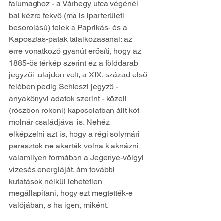
falumaghoz - a Várhegy utca végénél 
bal kézre fekvő (ma is iparterületi 
besorolású) telek a Paprikás- és a 
Káposztás-patak találkozásánál: az 
erre vonatkozó gyanút erősíti, hogy az 
1885-ös térkép szerint ez a földdarab 
jegyzői tulajdon volt, a XIX. század első 
felében pedig Schieszl jegyző - 
anyakönyvi adatok szerint - közeli 
(részben rokoni) kapcsolatban állt két 
molnár családjával is. Nehéz 
elképzelni azt is, hogy a régi solymári 
parasztok ne akarták volna kiaknázni 
valamilyen formában a Jegenye-völgyi 
vízesés energiáját, ám további 
kutatások nélkül lehetetlen 
megállapítani, hogy ezt megtették-e 
valójában, s ha igen, miként.