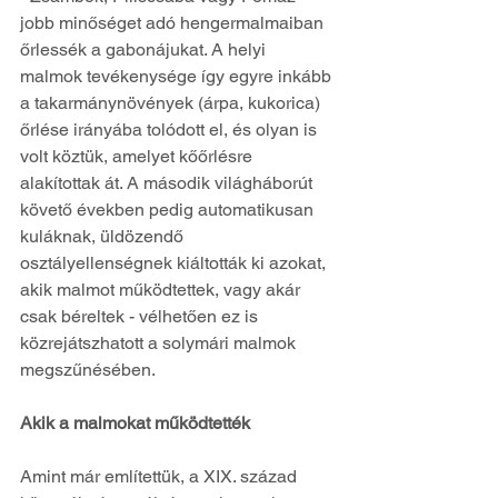
jobb minőséget adó hengermalmaiban 
őrlessék a gabonájukat. A helyi 
malmok tevékenysége így egyre inkább 
a takarmánynövények (árpa, kukorica) 
őrlése irányába tolódott el, és olyan is 
volt köztük, amelyet kőőrlésre 
alakítottak át. A második világháborút 
követő években pedig automatikusan 
kuláknak, üldözendő 
osztályellenségnek kiáltották ki azokat, 
akik malmot működtettek, vagy akár 
csak béreltek - vélhetően ez is 
közrejátszhatott a solymári malmok 
megszűnésében.
Akik a malmokat működtették
Amint már említettük, a XIX. század 