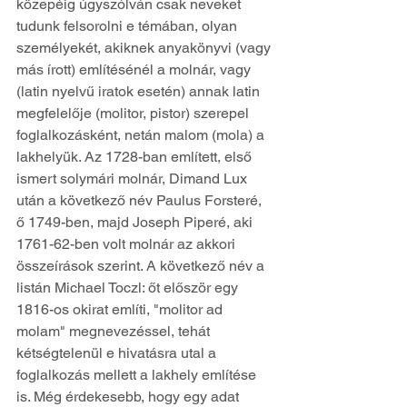
közepéig úgyszólván csak neveket 
tudunk felsorolni e témában, olyan 
személyekét, akiknek anyakönyvi (vagy 
más írott) említésénél a molnár, vagy 
(latin nyelvű iratok esetén) annak latin 
megfelelője (molitor, pistor) szerepel 
foglalkozásként, netán malom (mola) a 
lakhelyük. Az 1728-ban említett, első 
ismert solymári molnár, Dimand Lux 
után a következő név Paulus Forsteré, 
ő 1749-ben, majd Joseph Piperé, aki 
1761-62-ben volt molnár az akkori 
összeírások szerint. A következő név a 
listán Michael Toczl: őt először egy 
1816-os okirat említi, "molitor ad 
molam" megnevezéssel, tehát 
kétségtelenül e hivatásra utal a 
foglalkozás mellett a lakhely említése 
is. Még érdekesebb, hogy egy adat 