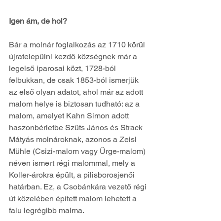
Igen ám, de hol?
Bár a molnár foglalkozás az 1710 körül 
újratelepülni kezdő községnek már a 
legelső iparosai közt, 1728-ból 
felbukkan, de csak 1853-ból ismerjük 
az első olyan adatot, ahol már az adott 
malom helye is biztosan tudható: az a 
malom, amelyet Kahn Simon adott 
haszonbérletbe Szűts János és Strack 
Mátyás molnároknak, azonos a Zeisl 
Mühle (Csizi-malom vagy Ürge-malom) 
néven ismert régi malommal, mely a 
Koller-árokra épült, a pilisborosjenői 
határban. Ez, a Csobánkára vezető régi 
út közelében épített malom lehetett a 
falu legrégibb malma.