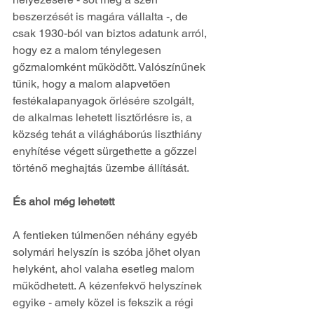
beszerzését is magára vállalta -, de 
csak 1930-ból van biztos adatunk arról, 
hogy ez a malom ténylegesen 
gőzmalomként működött. Valószínűnek 
tűnik, hogy a malom alapvetően 
festékalapanyagok őrlésére szolgált, 
de alkalmas lehetett lisztőrlésre is, a 
község tehát a világháborús liszthiány 
enyhítése végett sürgethette a gőzzel 
történő meghajtás üzembe állítását.
És ahol még lehetett
A fentieken túlmenően néhány egyéb 
solymári helyszín is szóba jöhet olyan 
helyként, ahol valaha esetleg malom 
működhetett. A kézenfekvő helyszínek 
egyike - amely közel is fekszik a régi 