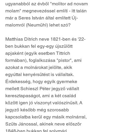
ugyanabból az évből "molitor ad novam 
molam" megnevezéssel említi - itt talán 
már a Seres István által említett Új-
malomról (Neumühl) lehet szó?
Matthias Ditrich neve 1821-ben és '22-
ben bukkan fel egy-egy újszülött 
apjaként (egyik esetben Tittrich 
formában), foglalkozása "pistor", ami 
azokat a molnárokat jelölte, akik 
egyúttal kenyérsütést is vállaltak. 
Érdekesség, hogy egyik gyermeke 
mellett Schieszl Péter jegyző vállalt 
keresztapaságot, ami a két család 
között igen jó viszonyt valószínűsít. A 
jegyző később még szorosabb 
kapcsolatba kerül egy másik molnárral, 
Szűts Jánossal, akinek neve először 
1848-ban bukkan fel solymári 