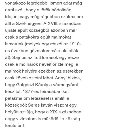
vonatkozó legrégebbi ismert adat még 
arról szól, hogy a török hódoltság 
idején, vagy még régebben szélmalom 
állt a Szél-hegyen. A XVIII. században 
újratelepült községből azonban már 
csak a patakokra épült malmokat 
ismerünk (melyek egy részét az 1910-
es években gőzmalommá alakították 
át). Sajnos az írott források egy része 
csak a molnárok neveit őrizte meg, a 
malmok helyére ezekben az esetekben 
csak következtetni lehet. Annyi biztos, 
hogy Galgóczi Károly a vármegyéről 
készített 1877-es leírásában két 
patakmalom létezését is említi a 
községből; Seres István viszont egy 
helyütt azt írja, hogy a XIX. században 
négy vízimalom is működött a község 
területén!