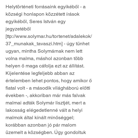
Helytörténeti forrásaink egyikéből - a 
községi honlapon közzétett írások 
egyikéből, Seres István egy 
jegyzetéből 
[ttp://www.solymar.hu/tortenet/adalekok/
37_munakak_tavaszi.htm] - úgy tűnhet 
ugyan, mintha Solymárnak nem lett 
volna malma, máshol azonban több 
helyen ő maga cáfolja ezt az állítást. 
Kijelentése legfeljebb abban az 
értelemben lehet pontos, hogy amikor ő 
fiatal volt - a második világháború előtti 
években -, akkoriban már más falvak 
malmai adták Solymár lisztjét, mert a 
lakosság elégedetlenné vált a helyi 
malmok által kínált minőséggel; 
korábban azonban jó pár malom 
üzemelt a községben. Úgy gondoltuk 