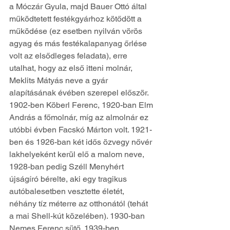
a Móczár Gyula, majd Bauer Ottó által 
működtetett festékgyárhoz kötődött a 
működése (ez esetben nyilván vörös 
agyag és más festékalapanyag őrlése 
volt az elsődleges feladata), erre 
utalhat, hogy az első itteni molnár, 
Meklits Mátyás neve a gyár 
alapításának évében szerepel először. 
1902-ben Köberl Ferenc, 1920-ban Elm 
András a főmolnár, míg az almolnár ez 
utóbbi évben Facskó Márton volt. 1921-
ben és 1926-ban két idős özvegy nővér 
lakhelyeként kerül elő a malom neve, 
1928-ban pedig Széll Menyhért 
újságíró bérelte, aki egy tragikus 
autóbalesetben vesztette életét, 
néhány tíz méterre az otthonától (tehát 
a mai Shell-kút közelében). 1930-ban 
Nemes Ferenc sütő, 1939-ben 