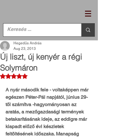
Hegedűs András
Aug 23, 2013
Új liszt, új kenyér a régi
Solymáron
Rated NaN out of 5 stars.
A nyár második fele - voltaképpen már 
egészen Péter-Pál napjától, június 29-
től számítva -hagyományosan az 
aratás, a mezőgazdasági termények 
betakarításának ideje, az eddigre már 
kiapadt előző évi készletek 
feltöltésének időszaka. Manapság 