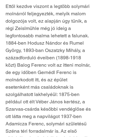
Ettől kezdve viszont a legtöbb solymári 
molnárról feljegyezték, melyik malom 
dolgozója volt, ez alapján úgy tűnik, a 
régi Zeislmühle még jó ideig a 
legfontosabb malma lehetett a falunak. 
1884-ben Hodusz Nándor és Rumel 
György, 1893-ban Oszatzky Mihály, a 
századforduló éveiben (1898-1918 
közt) Balog Ferenc volt az itteni molnár, 
de egy időben Gernédl Ferenc is 
molnárkodott itt, és az épület 
esetenként más családoknak is 
szolgálhatott lakhelyéül: 1875-ben 
például ott élt Véber János kertész, a 
Szarvas-csárda későbbi vendéglőse és 
ott látta meg a napvilágot 1937-ben 
Adamicza Ferenc, solymári születésű 
Széna téri forradalmár is. Az első 