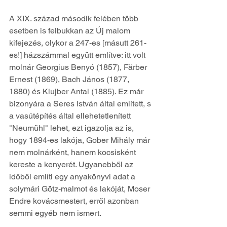
A XIX. század második felében több 
esetben is felbukkan az Új malom 
kifejezés, olykor a 247-es [másutt 261-
es!] házszámmal együtt említve: itt volt 
molnár Georgius Benyó (1857), Färber 
Ernest (1869), Bach János (1877, 
1880) és Klujber Antal (1885). Ez már 
bizonyára a Seres István által említett, s 
a vasútépítés által ellehetetlenített 
"Neumühl" lehet, ezt igazolja az is, 
hogy 1894-es lakója, Gober Mihály már 
nem molnárként, hanem kocsisként 
kereste a kenyerét. Ugyanebből az 
időből említi egy anyakönyvi adat a 
solymári Götz-malmot és lakóját, Moser 
Endre kovácsmestert, erről azonban 
semmi egyéb nem ismert.