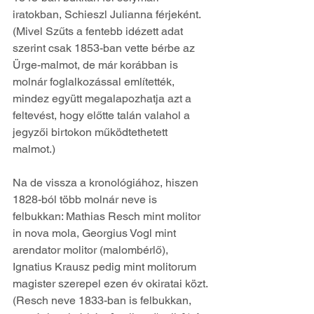
iratokban, Schieszl Julianna férjeként. 
(Mivel Szűts a fentebb idézett adat 
szerint csak 1853-ban vette bérbe az 
Ürge-malmot, de már korábban is 
molnár foglalkozással említették, 
mindez együtt megalapozhatja azt a 
feltevést, hogy előtte talán valahol a 
jegyzői birtokon működtethetett 
malmot.)
Na de vissza a kronológiához, hiszen 
1828-ból több molnár neve is 
felbukkan: Mathias Resch mint molitor 
in nova mola, Georgius Vogl mint 
arendator molitor (malombérlő), 
Ignatius Krausz pedig mint molitorum 
magister szerepel ezen év okiratai közt. 
(Resch neve 1833-ban is felbukkan, 