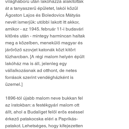
világháború után lakóházzá alakították 
át a tanyaszerű épületet, lakói közül 
Ágoston Lajos és Boledovics Mátyás 
nevét ismerjük: utóbbi lakott itt akkor, 
amikor - az 1945. február 11-i budavári 
kitörés után - mintegy harmincan haltak 
meg a közelben, menekülő magyar és 
járőröző szovjet katonák közt kitört 
tűzharcban. [A régi malom helyén épült 
lakóház ma is áll, jelenleg egy 
vállalkozásnak ad otthont, de netes 
források szerint vendégházként is 
üzemel.]
1896-tól újabb malom neve bukkan fel 
az iratokban: a festékgyári malom ott 
állt, ahol a Budaliget felől erős eséssel 
érkező patakocska eléri a Paprikás-
patakot. Lehetséges, hogy kifejezetten 