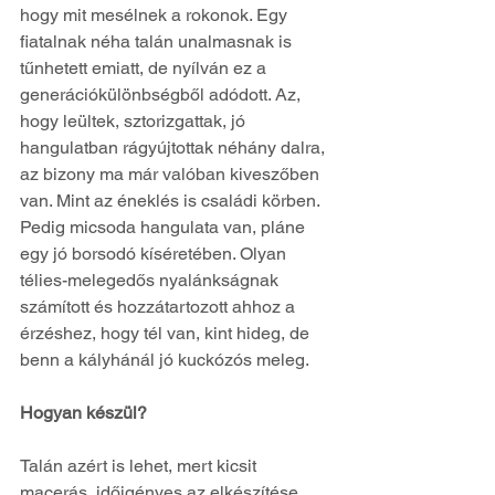
hogy mit mesélnek a rokonok. Egy 
fiatalnak néha talán unalmasnak is 
tűnhetett emiatt, de nyílván ez a 
generációkülönbségből adódott. Az, 
hogy leültek, sztorizgattak, jó 
hangulatban rágyújtottak néhány dalra, 
az bizony ma már valóban kiveszőben 
van. Mint az éneklés is családi körben. 
Pedig micsoda hangulata van, pláne 
egy jó borsodó kíséretében. Olyan 
télies-melegedős nyalánkságnak 
számított és hozzátartozott ahhoz a 
érzéshez, hogy tél van, kint hideg, de 
benn a kályhánál jó kuckózós meleg.
Hogyan készül?
Talán azért is lehet, mert kicsit 
macerás, időigényes az elkészítése. 