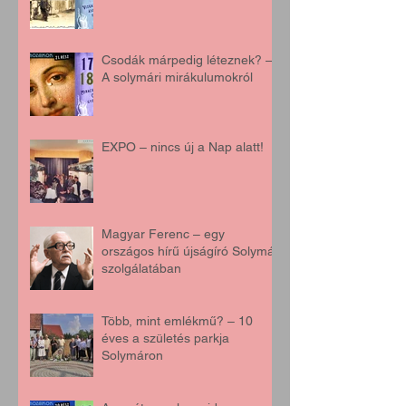
Csodák márpedig léteznek? –
A solymári mirákulumokról
EXPO – nincs új a Nap alatt!
Magyar Ferenc – egy
országos hírű újságíró Solymár
szolgálatában
Több, mint emlékmű? – 10
éves a születés parkja
Solymáron