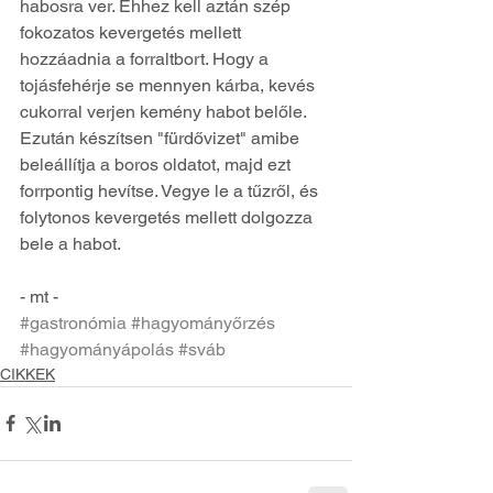
habosra ver. Ehhez kell aztán szép 
fokozatos kevergetés mellett 
hozzáadnia a forraltbort. Hogy a 
tojásfehérje se mennyen kárba, kevés 
cukorral verjen kemény habot belőle. 
Ezután készítsen "fürdővizet" amibe 
beleállítja a boros oldatot, majd ezt 
forrpontig hevítse. Vegye le a tűzről, és 
folytonos kevergetés mellett dolgozza 
bele a habot.
- mt -
#gastronómia
#hagyományőrzés
#hagyományápolás
#sváb
CIKKEK