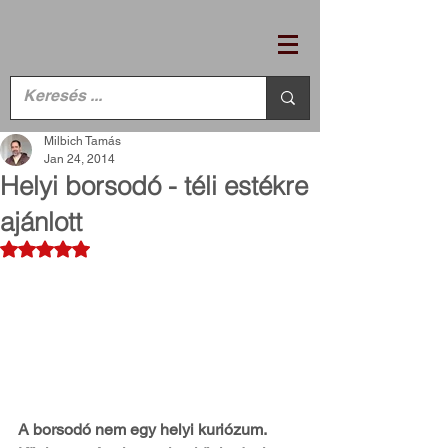
Milbich Tamás
Jan 24, 2014
Helyi borsodó - téli estékre
ajánlott
Rated NaN out of 5 stars.
A borsodó nem egy helyi kuriózum. 