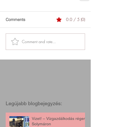
0.0 / 5 (0)
Comments
Comment and rate...
Legújabb blogbejegyzés:
Vizet! – Vízgazdálkodás régen,
Solymáron