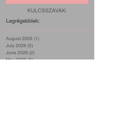
KULCSSZAVAK:
Legrégebbiek:
August 2026
(1)
1 post
July 2026
(5)
5 posts
June 2026
(2)
2 posts
May 2026
(5)
5 posts
April 2026
(3)
3 posts
March 2026
(4)
4 posts
February 2026
(3)
3 posts
January 2026
(3)
3 posts
December 2025
(2)
2 posts
November 2025
(2)
2 posts
October 2025
(1)
1 post
September 2025
(2)
2 posts
June 2025
(1)
1 post
May 2025
(1)
1 post