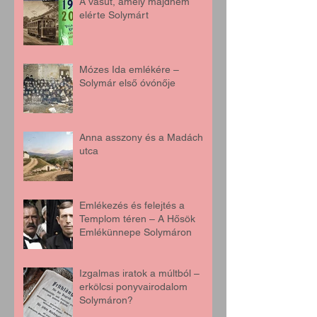
A vasút, amely majdnem
elérte Solymárt
Mózes Ida emlékére –
Solymár első óvónője
Anna asszony és a Madách
utca
Emlékezés és felejtés a
Templom téren – A Hősök
Emlékünnepe Solymáron
Izgalmas iratok a múltból –
erkölcsi ponyvairodalom
Solymáron?