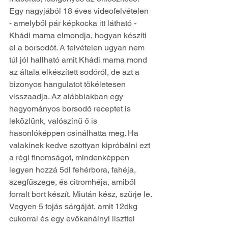
Egy nagyjából 18 éves videofelvételen 
- amelyből pár képkocka itt látható - 
Khádi mama elmondja, hogyan készíti 
el a borsodót. A felvételen ugyan nem 
túl jól hallható amit Khádi mama mond 
az általa elkészített sodóról, de azt a 
bizonyos hangulatot tökéletesen 
visszaadja. Az alábbiakban egy 
hagyományos borsodó receptet is 
leközlünk, valószínű ő is 
hasonlóképpen csinálhatta meg. Ha 
valakinek kedve szottyan kipróbálni ezt 
a régi finomságot, mindenképpen 
legyen hozzá 5dl fehérbora, fahéja, 
szegfűszege, és citromhéja, amiből 
forralt bort készít. Miután kész, szűrje le. 
Vegyen 5 tojás sárgáját, amit 12dkg 
cukorral és egy evőkanálnyi liszttel 