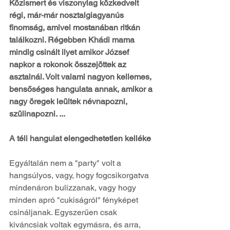
Közismert és viszonylag közkedvelt 
régi, már-már nosztalgiagyanús 
finomság, amivel mostanában ritkán 
találkozni. Régebben Khádi mama 
mindig csinált ilyet amikor József 
napkor a rokonok összejöttek az 
asztalnál. Volt valami nagyon kellemes, 
bensőséges hangulata annak, amikor a 
nagy öregek leültek névnapozni, 
szülinapozni. ...
A téli hangulat elengedhetetlen kelléke
Egyáltalán nem a "party" volt a 
hangsúlyos, vagy, hogy fogcsikorgatva 
mindenáron bulizzanak, vagy hogy 
minden apró "cukiságról" fényképet 
csináljanak. Egyszerűen csak 
kiváncsiak voltak egymásra, és arra, 