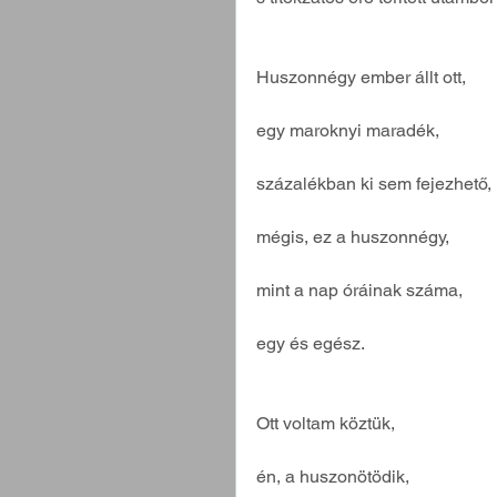
Huszonnégy ember állt ott,
egy maroknyi maradék,
százalékban ki sem fejezhető,
mégis, ez a huszonnégy,
mint a nap óráinak száma,
egy és egész.
Ott voltam köztük,
én, a huszonötödik,