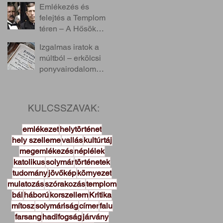
Emlékezés és
felejtés a Templom
téren – A Hősök
Emlékünnepe
Izgalmas iratok a
Solymáron
múltból – erkölcsi
ponyvairodalom
Solymáron?
KULCSSZAVAK:
emlékezet
helytörténet
hely szelleme
vallás
kultúrtáj
megemlékezés
néplélek
katolikus
solymár
történetek
tudomány
jövőkép
környezet
mulatozás
szórakozás
templom
bál
háború
korszellem
Kritika
mítosz
solymáriság
címer
falu
farsang
hadifogság
járvány