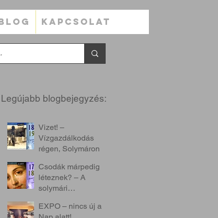
BLOG
KAPCSOLAT
Legújabb blogbejegyzés:
Vizet! –
Vízgazdálkodás
régen, Solymáron
Csodák márpedig
léteznek? – A
solymári
mirákulumokról
EXPO – nincs új a
Nap alatt!