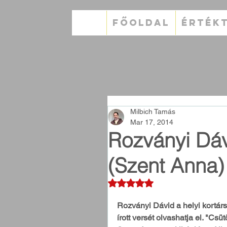
FŐOLDAL
ÉRTÉK
Milbich Tamás
Mar 17, 2014
Rozványi Dá
(Szent Anna)
Rated NaN out of 5 stars.
Rozványi Dávid a helyi kortár
írott versét olvashatja el. "Cs