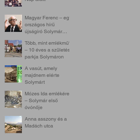
Magyar Ferenc – egy
országos hírű
újságíró Solymár
szolgálatában
Több, mint emlékmű?
– 10 éves a születés
parkja Solymáron
A vasút, amely
majdnem elérte
Solymárt
Mózes Ida emlékére
– Solymár első
óvónője
Anna asszony és a
Madách utca