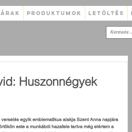
TÁRAK
PRODUKTUMOK
LETÖLTÉS
vid: Huszonnégyek
s verselés egyik emblematikus alakja Szent Anna napjára 
ütörtökön este a munkából hazafele tartva még elértem a 