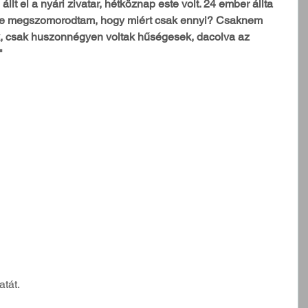
llt el a nyári zivatar, hétköznap este volt. 24 ember állta 
sőre megszomorodtam, hogy miért csak ennyi? Csaknem 
k, csak huszonnégyen voltak hűségesek, dacolva az 
"
tát.