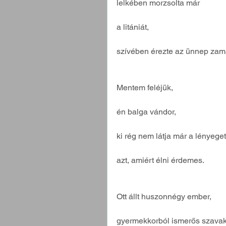
lelkében morzsolta már
a litániát,
szívében érezte az ünnep zama
Mentem feléjük,
én balga vándor,
ki rég nem látja már a lényeget
azt, amiért élni érdemes. 
Ott állt huszonnégy ember,
gyermekkorból ismerős szavak