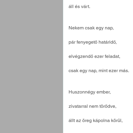
áll és várt.
Nekem csak egy nap,
pár fenyegető határidő,
elvégzendő ezer feladat,
csak egy nap, mint ezer más.
Huszonnégy ember,
zivatarral nem törődve,
állt az öreg kápolna körül,