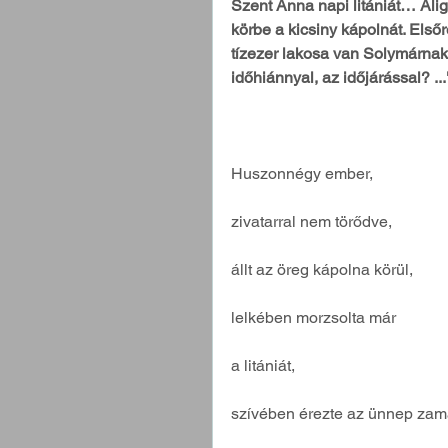
Szent Anna napi litániát… Alig á
körbe a kicsiny kápolnát. El
tízezer lakosa van Solymárna
időhiánnyal, az időjárással? ...
Huszonnégy ember,
zivatarral nem törődve,
állt az öreg kápolna körül,
lelkében morzsolta már
a litániát,
szívében érezte az ünnep zama