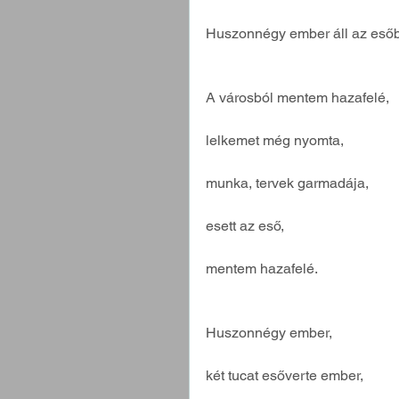
Huszonnégy ember áll az eső
A városból mentem hazafelé,
lelkemet még nyomta,
munka, tervek garmadája,
esett az eső,
mentem hazafelé.
Huszonnégy ember,
két tucat esőverte ember,