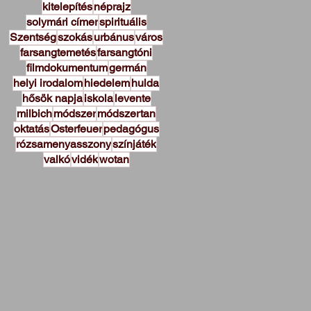
kitelepítés
néprajz
solymári címer
spirituális
Szentség
szokás
urbánus
város
farsangtemetés
farsangtóni
filmdokumentum
germán
helyi irodalom
hiedelem
hulda
hősök napja
iskola
levente
milbich
módszer
módszertan
oktatás
Osterfeuer
pedagógus
rózsamenyasszony
színjáték
valkó
vidék
wotan