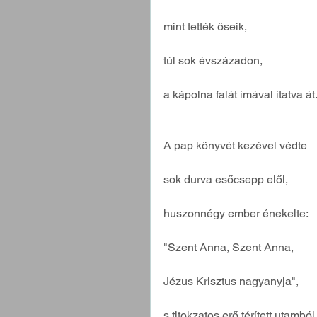
mint tették őseik,
túl sok évszázadon,
a kápolna falát imával itatva át
A pap könyvét kezével védte
sok durva esőcsepp elől,
huszonnégy ember énekelte:
"Szent Anna, Szent Anna,
Jézus Krisztus nagyanyja",
s titokzatos erő térített utamból