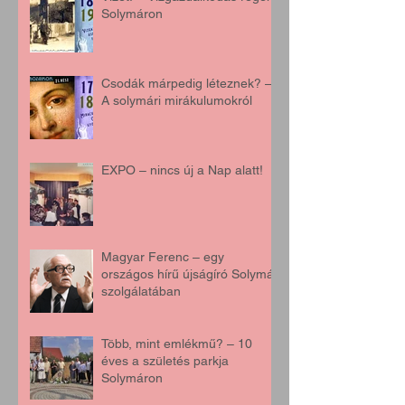
Solymáron
Csodák márpedig léteznek? –
A solymári mirákulumokról
EXPO – nincs új a Nap alatt!
Magyar Ferenc – egy
országos hírű újságíró Solymár
szolgálatában
Több, mint emlékmű? – 10
éves a születés parkja
Solymáron