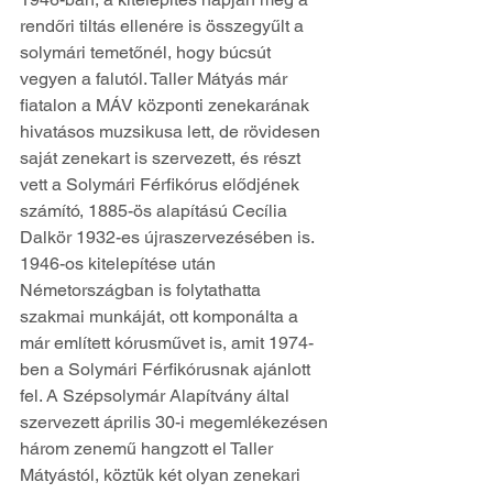
rendőri tiltás ellenére is összegyűlt a 
solymári temetőnél, hogy búcsút 
vegyen a falutól. Taller Mátyás már 
fiatalon a MÁV központi zenekarának 
hivatásos muzsikusa lett, de rövidesen 
saját zenekart is szervezett, és részt 
vett a Solymári Férfikórus elődjének 
számító, 1885-ös alapítású Cecília 
Dalkör 1932-es újraszervezésében is. 
1946-os kitelepítése után 
Németországban is folytathatta 
szakmai munkáját, ott komponálta a 
már említett kórusművet is, amit 1974-
ben a Solymári Férfikórusnak ajánlott 
fel. A Szépsolymár Alapítvány által 
szervezett április 30-i megemlékezésen 
három zenemű hangzott el Taller 
Mátyástól, köztük két olyan zenekari 