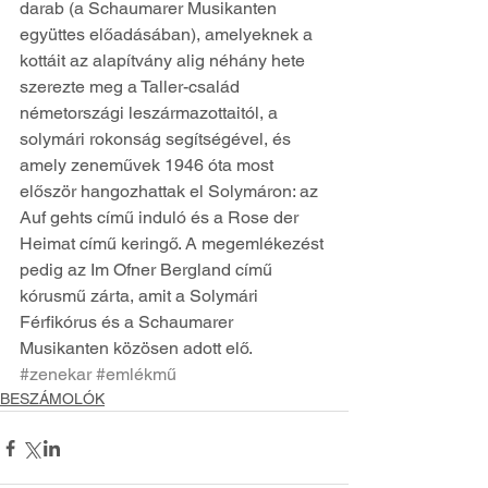
darab (a Schaumarer Musikanten 
együttes előadásában), amelyeknek a 
kottáit az alapítvány alig néhány hete 
szerezte meg a Taller-család 
németországi leszármazottaitól, a 
solymári rokonság segítségével, és 
amely zeneművek 1946 óta most 
először hangozhattak el Solymáron: az 
Auf gehts című induló és a Rose der 
Heimat című keringő. A megemlékezést 
pedig az Im Ofner Bergland című 
kórusmű zárta, amit a Solymári 
Férfikórus és a Schaumarer 
Musikanten közösen adott elő.
#zenekar
#emlékmű
BESZÁMOLÓK