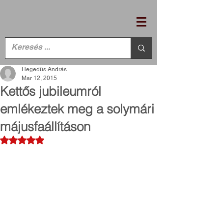
Hegedűs András
Mar 12, 2015
Kettős jubileumról
emlékeztek meg a solymári
májusfaállításon
Rated NaN out of 5 stars.