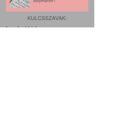
Solymáron?
KULCSSZAVAK:
Legrégebbiek:
August 2026
(1)
1 post
July 2026
(5)
5 posts
June 2026
(2)
2 posts
May 2026
(5)
5 posts
April 2026
(3)
3 posts
March 2026
(4)
4 posts
February 2026
(3)
3 posts
January 2026
(3)
3 posts
December 2025
(2)
2 posts
November 2025
(2)
2 posts
October 2025
(1)
1 post
September 2025
(2)
2 posts
June 2025
(1)
1 post