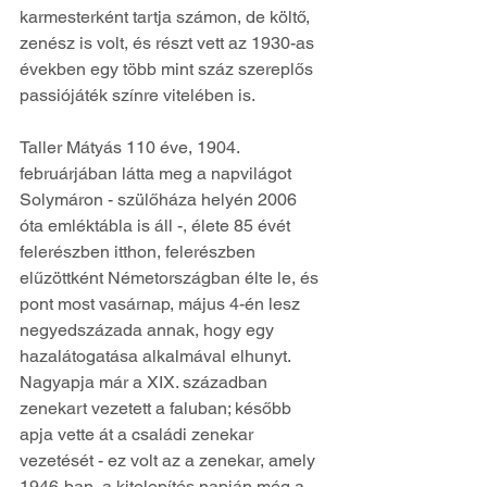
karmesterként tartja számon, de költő, 
zenész is volt, és részt vett az 1930-as 
években egy több mint száz szereplős 
passiójáték színre vitelében is. 
Taller Mátyás 110 éve, 1904. 
februárjában látta meg a napvilágot 
Solymáron - szülőháza helyén 2006 
óta emléktábla is áll -, élete 85 évét 
felerészben itthon, felerészben 
elűzöttként Németországban élte le, és 
pont most vasárnap, május 4-én lesz 
negyedszázada annak, hogy egy 
hazalátogatása alkalmával elhunyt. 
Nagyapja már a XIX. században 
zenekart vezetett a faluban; később 
apja vette át a családi zenekar 
vezetését - ez volt az a zenekar, amely 
1946-ban, a kitelepítés napján még a 