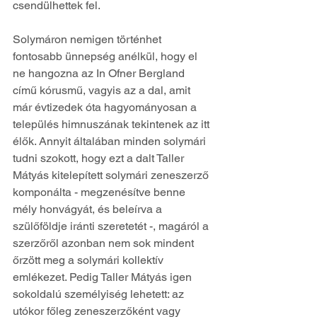
csendülhettek fel. 
Solymáron nemigen történhet 
fontosabb ünnepség anélkül, hogy el 
ne hangozna az In Ofner Bergland 
című kórusmű, vagyis az a dal, amit 
már évtizedek óta hagyományosan a 
település himnuszának tekintenek az itt 
élők. Annyit általában minden solymári 
tudni szokott, hogy ezt a dalt Taller 
Mátyás kitelepített solymári zeneszerző 
komponálta - megzenésítve benne 
mély honvágyát, és beleírva a 
szülőföldje iránti szeretetét -, magáról a 
szerzőről azonban nem sok mindent 
őrzött meg a solymári kollektív 
emlékezet. Pedig Taller Mátyás igen 
sokoldalú személyiség lehetett: az 
utókor főleg zeneszerzőként vagy 