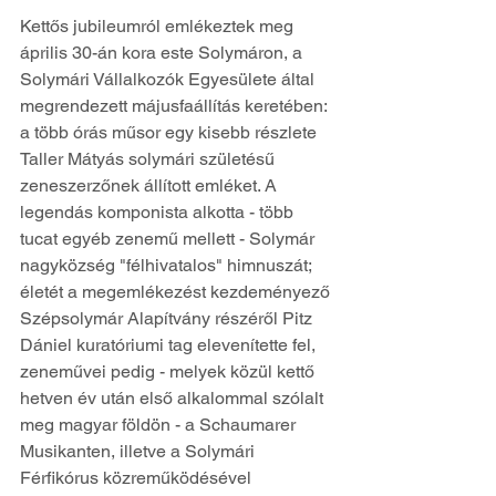
Kettős jubileumról emlékeztek meg 
április 30-án kora este Solymáron, a 
Solymári Vállalkozók Egyesülete által 
megrendezett májusfaállítás keretében: 
a több órás műsor egy kisebb részlete 
Taller Mátyás solymári születésű 
zeneszerzőnek állított emléket. A 
legendás komponista alkotta - több 
tucat egyéb zenemű mellett - Solymár 
nagyközség "félhivatalos" himnuszát; 
életét a megemlékezést kezdeményező 
Szépsolymár Alapítvány részéről Pitz 
Dániel kuratóriumi tag elevenítette fel, 
zeneművei pedig - melyek közül kettő 
hetven év után első alkalommal szólalt 
meg magyar földön - a Schaumarer 
Musikanten, illetve a Solymári 
Férfikórus közreműködésével 