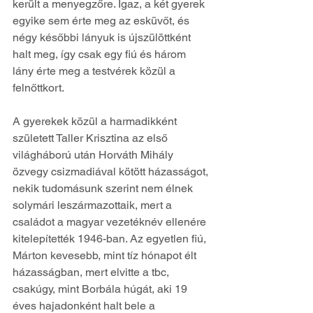
került a menyegzőre. Igaz, a két gyerek 
egyike sem érte meg az esküvőt, és 
négy későbbi lányuk is újszülöttként 
halt meg, így csak egy fiú és három 
lány érte meg a testvérek közül a 
felnőttkort.
A gyerekek közül a harmadikként 
született Taller Krisztina az első 
világháború után Horváth Mihály 
özvegy csizmadiával kötött házasságot, 
nekik tudomásunk szerint nem élnek 
solymári leszármazottaik, mert a 
családot a magyar vezetéknév ellenére 
kitelepítették 1946-ban. Az egyetlen fiú, 
Márton kevesebb, mint tíz hónapot élt 
házasságban, mert elvitte a tbc, 
csakúgy, mint Borbála húgát, aki 19 
éves hajadonként halt bele a 