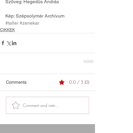
Szöveg: Hegedűs András
Kép: Szépsolymár Archívum
#taller
#zenekar
CIKKEK
0.0 / 5 (0)
Comments
Comment and rate...