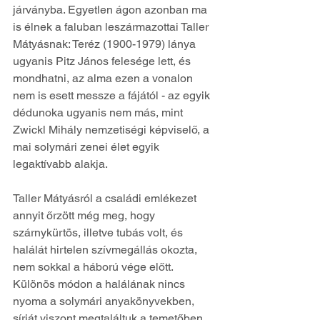
járványba. Egyetlen ágon azonban ma 
is élnek a faluban leszármazottai Taller 
Mátyásnak: Teréz (1900-1979) lánya 
ugyanis Pitz János felesége lett, és 
mondhatni, az alma ezen a vonalon 
nem is esett messze a fájától - az egyik 
dédunoka ugyanis nem más, mint 
Zwickl Mihály nemzetiségi képviselő, a 
mai solymári zenei élet egyik 
legaktívabb alakja.
Taller Mátyásról a családi emlékezet 
annyit őrzött még meg, hogy 
szárnykürtös, illetve tubás volt, és 
halálát hirtelen szívmegállás okozta, 
nem sokkal a háború vége előtt. 
Különös módon a halálának nincs 
nyoma a solymári anyakönyvekben, 
sírját viszont megtaláltuk a temetőben, 