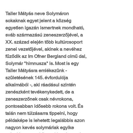
Taller Mátyás neve Solymáron 
sokaknak egyet jelent a község 
egyetlen igazán ismertnek mondható, 
sváb származású zeneszerzőjével, a 
XX. század elején több kultúrcsoport 
zenei vezetőjével, akinek a nevéhez 
fűződik az Im Ofner Bergland című dal, 
Solymár "himnusza" is. Most is egy 
Taller Mátyásra emlékezünk - 
születésének 145. évfordulója 
alkalmából -, aki ráadásul szintén 
zenészként tevékenykedett, de a 
zeneszerzőnek csak névrokona, 
pontosabban idősebb rokona volt. És 
talán nem túlzásarra tippelni, hogy 
példaképe is lehetett: legalábbis azon 
nagyon kevés solymáriak egyike 