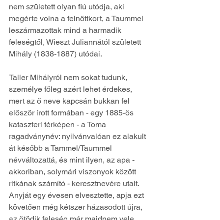
nem született olyan fiú utódja, aki 
megérte volna a felnőttkort, a Taummel 
leszármazottak mind a harmadik 
feleségtől, Wieszt Juliannától született 
Mihály (1838-1887) utódai.
Taller Mihályról nem sokat tudunk, 
személye főleg azért lehet érdekes, 
mert az ő neve kapcsán bukkan fel 
először írott formában - egy 1885­-ös 
kataszteri térképen - a Toma 
ragadványnév: nyilvánvalóan ez alakult 
át később a Tammel/Taummel 
névváltozattá, és mint ilyen, az apa - 
akkoriban, solymári viszonyok között 
ritkának számító - keresztnevére utalt. 
Anyját egy évesen elvesztette, apja ezt 
követően még kétszer házasodott újra, 
az ötödik feleség már majdnem vele 