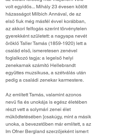
volt egyidős... Mihály 23 évesen kötött 
házasságot Milbich Annával, de az 
első fiuk még másfél évvel korábban, 
az akkori felfogás szerint törvénytelen 
gyerekként született: a nagyapa nevét 
öröklő Taller Tamás (1859-1920) lett a 
család első, ismeretesen zenével 
foglalkozó tagja: a legelső helyi 
zenekarnak számító Hellebrandt 
együttes muzsikusa, a szétválás után 
pedig a családi zenekar karmestere.
Az említett Tamás, valamint azonos 
nevű fia és unokája is egész életében 
részt vett a solymári zenei élet 
működtetésében [csakúgy, mint a másik 
unoka, a bevezetőben már említett, s az 
Im Ofner Bergland szerzőjeként ismert 