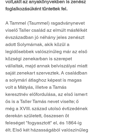
volt,akit az anyakönyvekben is zenész 
foglalkozásúként tüntettek fel.
A Tammel (Taummel) ragadványnevet 
viselő Taller család az elmúlt másfél­két 
évszázadban jó néhány jeles zenészt 
adott Solymárnak, akik közül a 
legidősebbek valószínűleg már az első 
községi zenekarban is szerepet 
vállaltak, majd annak belviszályai miatt 
saját zenekart szerveztek. A családban 
a solymári átlaghoz képest is magas 
volt a Mátyás, illetve a Tamás 
keresztnév előfordulása, az első ismert 
ős is a Taller Tamás nevet viselte; ő 
még a XVIII. század utolsó évtizedének 
derekán született, összesen öt 
feleséget "fogyasztott" el, és 1864-ig 
élt. Első két házasságából valószínűleg 