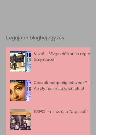
Legújabb blogbejegyzés:
Vizet! – Vízgazdálkodás régen,
Solymáron
Csodák márpedig léteznek? –
A solymári mirákulumokról
EXPO – nincs új a Nap alatt!