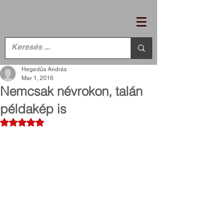
Hegedűs András
Mar 1, 2016
Nemcsak névrokon, talán
példakép is
Rated NaN out of 5 stars.