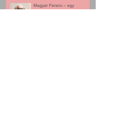
Magyar Ferenc – egy
országos hírű újságíró Solymár
szolgálatában
Több, mint emlékmű? – 10
éves a születés parkja
Solymáron
A vasút, amely majdnem
elérte Solymárt
Mózes Ida emlékére –
Solymár első óvónője
Anna asszony és a Madách
utca