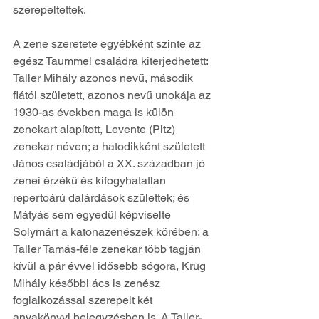
szerepeltettek.
A zene szeretete egyébként szinte az 
egész Taummel családra kiterjedhetett: 
Taller Mihály azonos nevű, második 
fiától született, azonos nevű unokája az 
1930­-as években maga is külön 
zenekart alapított, Levente (Pitz) 
zenekar néven; a hatodikként született 
János családjából a XX. században jó 
zenei érzékű és kifogyhatatlan 
repertoárú dalárdások születtek; és 
Mátyás sem egyedül képviselte 
Solymárt a katonazenészek körében: a 
Taller Tamás-féle zenekar több tagján 
kívül a pár évvel idősebb sógora, Krug 
Mihály későbbi ács is zenész 
foglalkozással szerepelt két 
anyakönyvi bejegyzésben is. A Taller-