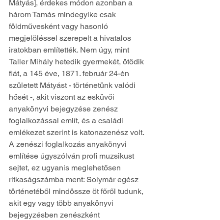
Mátyás], érdekes módon azonban a 
három Tamás mindegyike csak 
földművesként vagy hasonló 
megjelöléssel szerepelt a hivatalos 
iratokban említették. Nem úgy, mint 
Taller Mihály hetedik gyermekét, ötödik 
fiát, a 145 éve, 1871. február 24-én 
született Mátyást - történetünk valódi 
hősét -, akit viszont az esküvői 
anyakönyvi bejegyzése zenész 
foglalkozással említ, és a családi 
emlékezet szerint is katonazenész volt. 
A zenészi foglalkozás anyakönyvi 
említése úgyszólván profi muzsikust 
sejtet, ez ugyanis meglehetősen 
ritkaságszámba ment: Solymár egész 
történetéből mindössze öt főről tudunk, 
akit egy vagy több anyakönyvi 
bejegyzésben zenészként 