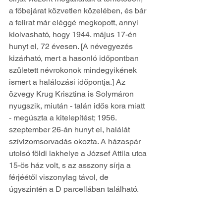
a főbejárat közvetlen közelében, és bár 
a felirat már eléggé megkopott, annyi 
kiolvasható, hogy 1944. május 17-én 
hunyt el, 72 évesen. [A névegyezés 
kizárható, mert a hasonló időpontban 
született névrokonok mindegyikének 
ismert a halálozási időpontja.] Az 
özvegy Krug Krisztina is Solymáron 
nyugszik, miután - talán idős kora miatt 
- megúszta a kitelepítést; 1956. 
szeptember 26-án hunyt el, halálát 
szívizomsorvadás okozta. A házaspár 
utolsó földi lakhelye a József Attila utca 
15-ös ház volt, s az asszony sírja a 
férjéétől viszonylag távol, de 
úgyszintén a D parcellában található.