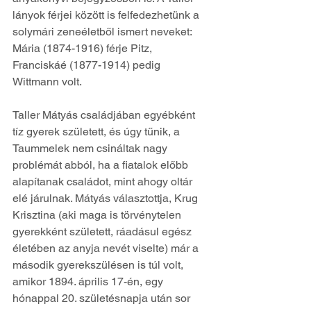
lányok férjei között is felfedezhetünk a 
solymári zeneéletből ismert neveket: 
Mária (1874-1916) férje Pitz, 
Franciskáé (1877-1914) pedig 
Wittmann volt.
Taller Mátyás családjában egyébként 
tíz gyerek született, és úgy tűnik, a 
Taummelek nem csináltak nagy 
problémát abból, ha a fiatalok előbb 
alapítanak családot, mint ahogy oltár 
elé járulnak. Mátyás választottja, Krug 
Krisztina (aki maga is törvénytelen 
gyerekként született, ráadásul egész 
életében az anyja nevét viselte) már a 
második gyerekszülésen is túl volt, 
amikor 1894. április 17-én, egy 
hónappal 20. születésnapja után sor 