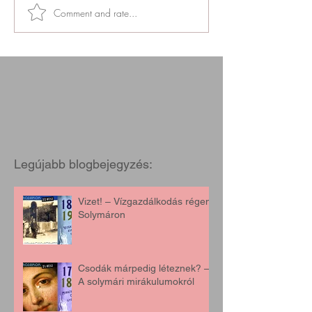
Comment and rate...
Legújabb blogbejegyzés:
Vizet! – Vízgazdálkodás régen,
Solymáron
Csodák márpedig léteznek? –
A solymári mirákulumokról