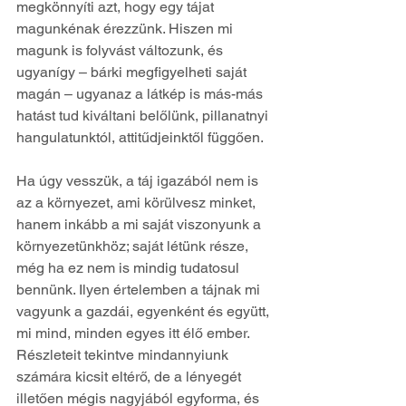
megkönnyíti azt, hogy egy tájat 
magunkénak érezzünk. Hiszen mi 
magunk is folyvást változunk, és 
ugyanígy – bárki megfigyelheti saját 
magán – ugyanaz a látkép is más-más 
hatást tud kiváltani belőlünk, pillanatnyi 
hangulatunktól, attitűdjeinktől függően.
Ha úgy vesszük, a táj igazából nem is 
az a környezet, ami körülvesz minket, 
hanem inkább a mi saját viszonyunk a 
környezetünkhöz; saját létünk része, 
még ha ez nem is mindig tudatosul 
bennünk. Ilyen értelemben a tájnak mi 
vagyunk a gazdái, egyenként és együtt, 
mi mind, minden egyes itt élő ember. 
Részleteit tekintve mindannyiunk 
számára kicsit eltérő, de a lényegét 
illetően mégis nagyjából egyforma, és 