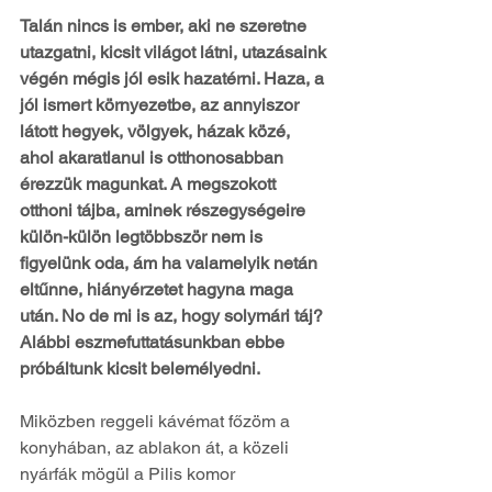
Talán nincs is ember, aki ne szeretne 
utazgatni, kicsit világot látni, utazásaink 
végén mégis jól esik hazatérni. Haza, a 
jól ismert környezetbe, az annyiszor 
látott hegyek, völgyek, házak közé, 
ahol akaratlanul is otthonosabban 
érezzük magunkat. A megszokott 
otthoni tájba, aminek részegységeire 
külön-külön legtöbbször nem is 
figyelünk oda, ám ha valamelyik netán 
eltűnne, hiányérzetet hagyna maga 
után. No de mi is az, hogy solymári táj? 
Alábbi eszmefuttatásunkban ebbe 
próbáltunk kicsit belemélyedni.
Miközben reggeli kávémat főzöm a 
konyhában, az ablakon át, a közeli 
nyárfák mögül a Pilis komor 