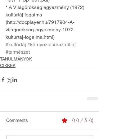
* A Világörökség egyezmény (1972) 
kultúrtáj fogalma 
(http://docplayer.hu/7917904-A-
vilagorokseg-egyezmeny-1972-
kulturtaj-fogalma.html)
#kultúrtáj
#környezet
#haza
#táj
#természet
TANULMÁNYOK
CIKKEK
0.0 / 5 (0)
Comments