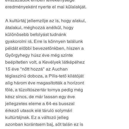
eredményeként nyerte el mai külalakját.
A kultúrtáj jellemzője az is, hogy alakul, 
átalakul, méghozzá anélkül, hogy 
különösebb befolyást tudnánk 
gyakorolni rá. Erre is könnyen találunk 
példát előbbi bevezetőnkben, hiszen a 
Györgyhegy húsz éve még szinte 
beépítetlen volt, a Kevélyek látképéhez 
15 éve "nőtt hozzá" az Auchan 
téglaszínű doboza, a Pilis-tető kilátóját 
alig három éve magasították a horizont 
fölé, a tűzoltószertár tornya pedig még 
kész sincs, de már lassan egy éve 
jellegzetes eleme a 64-es busszal 
érkező utasok elé táruló solymári 
kultúrtájnak. Ez a változó jelleg 
azonban korántsem baj, sőt talán ez is 