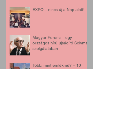
EXPO – nincs új a Nap alatt!
Magyar Ferenc – egy
országos hírű újságíró Solymár
szolgálatában
Több, mint emlékmű? – 10
éves a születés parkja
Solymáron
A vasút, amely majdnem
elérte Solymárt
Mózes Ida emlékére –
Solymár első óvónője