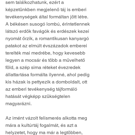
sem találkozhatunk, ezért a 
képzetünkben megjelenő táj is emberi 
tevékenységek által formáltan jött létre. 
A békésen susogó lombú, érintetlennek 
látszó erdők favágók és erdészek kezei 
nyomát őrzik, a romantikusan kanyargó 
patakot az elmúlt évszázadok emberei 
terelték mai medrébe, hogy kevesebb 
legyen a mocsár és több a művelhető 
föld, a szép sima réteket évezredek 
állattartása formálta ilyenné, ahol pedig 
kis házak is pettyezik a domboldalt, ott 
az emberi tevékenység tájformáló 
hatását végképp szükségtelen 
magyarázni.
Az imént vázolt felismerés alkotta meg 
mára a kultúrtáj fogalmát, és azt a 
helyzetet, hogy ma már a legtöbben, 