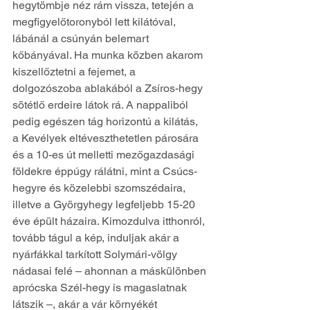
hegytömbje néz rám vissza, tetején a 
megfigyelőtoronyból lett kilátóval, 
lábánál a csúnyán belemart 
kőbányával. Ha munka közben akarom 
kiszellőztetni a fejemet, a 
dolgozószoba ablakából a Zsíros-hegy 
sötétlő erdeire látok rá. A nappaliból 
pedig egészen tág horizontú a kilátás, 
a Kevélyek eltéveszthetetlen párosára 
és a 10-es út melletti mezőgazdasági 
földekre éppúgy rálátni, mint a Csúcs-
hegyre és közelebbi szomszédaira, 
illetve a Györgyhegy legfeljebb 15-20 
éve épült házaira. Kimozdulva itthonról, 
tovább tágul a kép, induljak akár a 
nyárfákkal tarkított Solymári-völgy 
nádasai felé – ahonnan a máskülönben 
aprócska Szél-hegy is magaslatnak 
látszik –, akár a vár környékét 