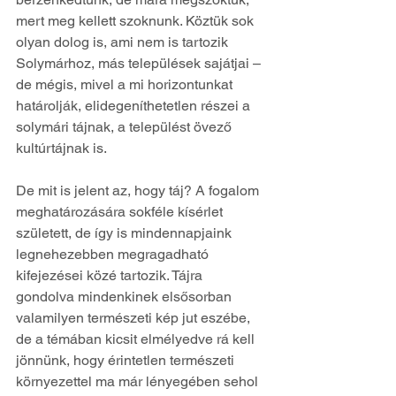
mert meg kellett szoknunk. Köztük sok 
olyan dolog is, ami nem is tartozik 
Solymárhoz, más települések sajátjai – 
de mégis, mivel a mi horizontunkat 
határolják, elidegeníthetetlen részei a 
solymári tájnak, a települést övező 
kultúrtájnak is.
De mit is jelent az, hogy táj? A fogalom 
meghatározására sokféle kísérlet 
született, de így is mindennapjaink 
legnehezebben megragadható 
kifejezései közé tartozik. Tájra 
gondolva mindenkinek elsősorban 
valamilyen természeti kép jut eszébe, 
de a témában kicsit elmélyedve rá kell 
jönnünk, hogy érintetlen természeti 
környezettel ma már lényegében sehol 