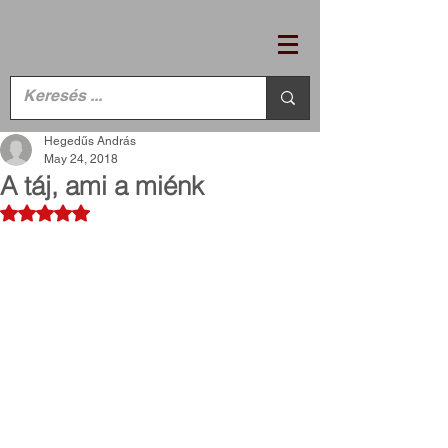
Hegedűs András
May 24, 2018
A táj, ami a miénk
Rated NaN out of 5 stars.