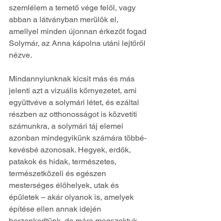
szemlélem a temető vége felől, vagy 
abban a látványban merülök el, 
amellyel minden újonnan érkezőt fogad 
Solymár, az Anna kápolna utáni lejtőről 
nézve.
Mindannyiunknak kicsit más és más 
jelenti azt a vizuális környezetet, ami 
együttvéve a solymári létet, és ezáltal 
részben az otthonosságot is közvetíti 
számunkra, a solymári táj elemei 
azonban mindegyikünk számára többé-
kevésbé azonosak. Hegyek, erdők, 
patakok és hidak, természetes, 
természetközeli és egészen 
mesterséges élőhelyek, utak és 
épületek – akár olyanok is, amelyek 
építése ellen annak idején 
berzenkedtünk, de mára megszoktuk, 