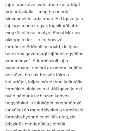
tájról beszélve, valójában kultúrtájat 
értenek alatta – még ha ennek 
nincsenek is tudatában. Ezt igazolja a 
táj fogalmának egyik legsikerültebb 
megközelítése, melyet Pécsi Márton 
ekképp írt le: „...a táj hosszú 
természettörténeti és rövid, de igen 
hatékony gazdasági fejlődés együttes 
eredménye". A természeti táj a 
nyersanyag, amiből az emberi kultúra 
eszközei hozták-hozzák létre a 
kultúrtájat, teljes mértékben kulturális 
termékké alakítva azt. Jól igazolja ezt 
nyitó példánk is: hiszen kedves 
hegyeinket, a faluképet meghatározó 
lankákat és meredélyeket a természet 
formálta ilyenné évmilliók alatt, de 
felszínük mindenütt az elmúlt 
évszázadok emberi tevékenysége 