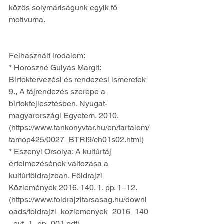
közös solymáriságunk egyik fő 
motívuma.
Felhasznált irodalom:
* Horoszné Gulyás Margit: 
Birtoktervezési és rendezési ismeretek 
9., A tájrendezés szerepe a 
birtokfejlesztésben. Nyugat-
magyarországi Egyetem, 2010. 
(https://www.tankonyvtar.hu/en/tartalom/
tamop425/0027_BTRI9/ch01s02.html)
* Eszenyi Orsolya: A kultúrtáj 
értelmezésének változása a 
kultúrföldrajzban. Földrajzi 
Közlemények 2016. 140. 1. pp. 1–12. 
(https://www.foldrajzitarsasag.hu/downl
oads/foldrajzi_kozlemenyek_2016_140
_evf_1_pp_001.pdf)