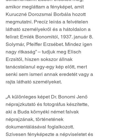
amikor megláttam a fényképet, amit 
Kuruczné Dorozsmai Borbála hozott 
megmutatni. Precíz leírás a felvételen 
látható személyekről és a hátoldalon a 
felirat: Emlék Bonomitól, 1937. január 8. 
Solymár, Pfeiffer Erzsébet. Mindez igen 
nagy ritkaság” – tudjuk meg Elisch 
Erzsitől, hiszen sokszor állnak 
tanácstalanul egy-egy kép előtt, mert 
senki sem ismeri annak eredetét vagy a 
rajta látható személyeket.
„A különleges képet Dr. Bonomi Jenő 
néprajzkutató és fotográfus készítette, 
aki a Buda környéki német falvak 
néprajzának, történetének 
dokumentálásával foglalkozott. 
Szívesen fényképezte a népviseletet és 