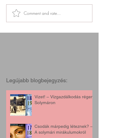
Comment and rate...
Legújabb blogbejegyzés:
Vizet! – Vízgazdálkodás régen,
Solymáron
Csodák márpedig léteznek? –
A solymári mirákulumokról