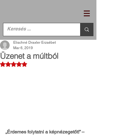
Elischné Draxler Erzsébet
Mar 6, 2019
Üzenet a múltból
Rated NaN out of 5 stars.
„Érdemes folytatni a képnézegetőt!” – 