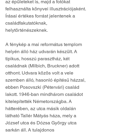
az épületeket is, majd a fotókat 
felhasználta könyvei illusztrációjaként. 
Írásai értékes forrást jelentenek a 
családfakutatóknak, 
helytörténészeknek.
A fénykép a mai református templom 
helyén álló ház udvarán készült. A 
tipikus, hosszú parasztház, két 
családnak (Milbich, Bruckner) adott 
otthont. Udvara közös volt a vele 
szemben álló, hasonló építésű házzal, 
ebben Posovszki (Pétervári) család 
lakott. 1946-ban mindhárom családot 
kitelepítették Németországba. A 
hátterében, az utca másik oldalán 
látható Tallér Mátyás háza, mely a 
József utca és Dózsa György utca 
sarkán áll. A tulajdonos 