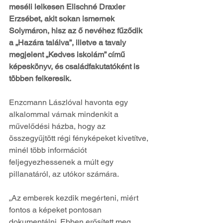
meséli lelkesen Elischné Draxler 
Erzsébet, akit sokan ismernek 
Solymáron, hisz az ő nevéhez fűződik 
a „Hazára találva”, illetve a tavaly 
megjelent „Kedves iskolám” című 
képeskönyv, és családfakutatóként is 
többen felkeresik.
Enzcmann Lászlóval havonta egy 
alkalommal várnak mindenkit a 
művelődési házba, hogy az 
összegyűjtött régi fényképeket kivetítve, 
minél több információt 
feljegyezhessenek a múlt egy 
pillanatáról, az utókor számára.
„Az emberek kezdik megérteni, miért 
fontos a képeket pontosan 
dokumentálni. Ebben erősített meg, 