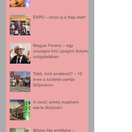
EXPO – nincs új a Nap alatt!
Magyar Ferenc – egy
országos hírű újságíró Solymár
szolgálatában
Több, mint emlékmű? – 10
éves a születés parkja
Solymáron
A vasút, amely majdnem
elérte Solymárt
Mózes Ida emlékére –