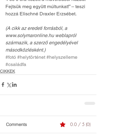
Fejtsük meg együtt múltunkat!” – teszi 
hozzá Elischné Draxler Erzsébet.
(A cikk az eredeti forrásból, a 
www.solymaronline.hu weblapról 
származik, a szerző engedélyével 
másodközlésként.)
#fotó
#helytörténet
#helyszelleme
#családfa
CIKKEK
0.0 / 5 (0)
Comments