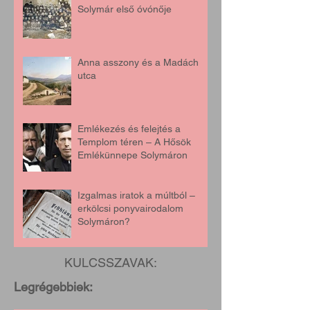
Solymár első óvónője
Anna asszony és a Madách
utca
Emlékezés és felejtés a
Templom téren – A Hősök
Emlékünnepe Solymáron
Izgalmas iratok a múltból –
erkölcsi ponyvairodalom
Solymáron?
KULCSSZAVAK:
Legrégebbiek: