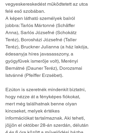
vegyeskereskedést működtetett az utca 
felé eső szobában.
A képen látható személyek balról 
jobbra: Tarlós Mártonné (Schäffer 
Anna), Sarlós Józsefné (Schokátz 
Teréz), Borosházi Józsefné (Taller 
Teréz), Bruckner Julianna (a ház lakója, 
édesanyja híres javasasszony, a 
gyógyfüvek ismerője volt), Merényi 
Bernátné (Dauner Teréz), Dorozsmai 
Istvánné (Pfeiffer Erzsébet).
Ezúton is szeretnék mindenkit biztatni, 
hogy nézze át a fényképes fiókokat, 
mert még találhatnak benne olyan 
kincseket, melyek értékes 
információkat tartalmaznak. Aki teheti, 
jöjjön el október 28-án szerdán, délután 
4 és 6 óra között a művelődési házba. 