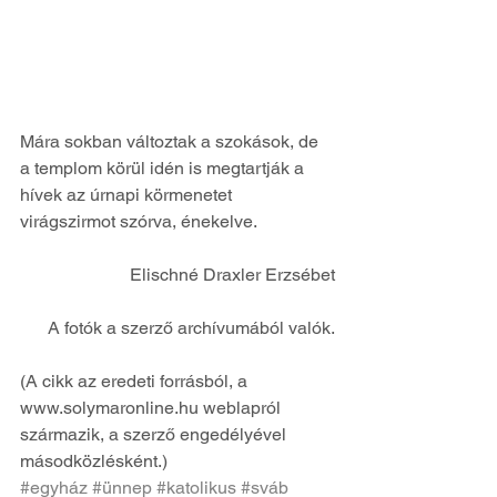
Mára sokban változtak a szokások, de 
a templom körül idén is megtartják a 
hívek az úrnapi körmenetet 
virágszirmot szórva, énekelve.
Elischné Draxler Erzsébet
A fotók a szerző archívumából valók.
(A cikk az eredeti forrásból, a 
www.solymaronline.hu weblapról 
származik, a szerző engedélyével 
másodközlésként.)
#egyház
#ünnep
#katolikus
#sváb