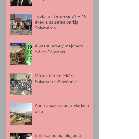
Több, mint emlékmű? – 10
éves a születés parkja
Solymáron
A vasút, amely majdnem
elérte Solymárt
Mózes Ida emlékére –
Solymár első óvónője
Anna asszony és a Madách
utca
Emlékezés és felejtés a