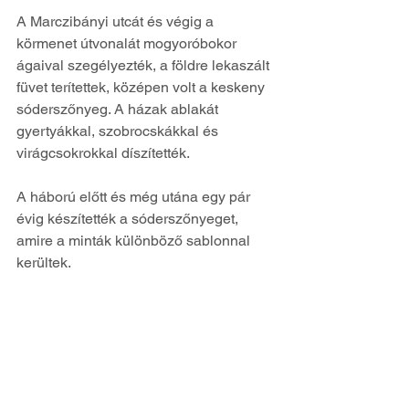
A Marczibányi utcát és végig a 
körmenet útvonalát mogyoróbokor 
ágaival szegélyezték, a földre lekaszált 
füvet terítettek, középen volt a keskeny 
sóderszőnyeg. A házak ablakát 
gyertyákkal, szobrocskákkal és 
virágcsokrokkal díszítették.
A háború előtt és még utána egy pár 
évig készítették a sóderszőnyeget, 
amire a minták különböző sablonnal 
kerültek.