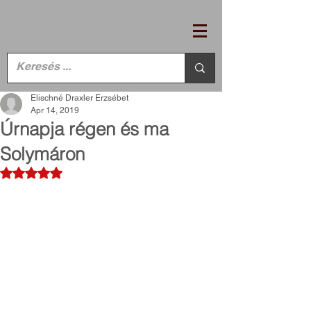
Elischné Draxler Erzsébet
Apr 14, 2019
Úrnapja régen és ma
Solymáron
Rated NaN out of 5 stars.