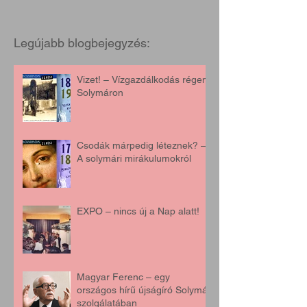
Legújabb blogbejegyzés:
Vizet! – Vízgazdálkodás régen,
Solymáron
Csodák márpedig léteznek? –
A solymári mirákulumokról
EXPO – nincs új a Nap alatt!
Magyar Ferenc – egy
országos hírű újságíró Solymár
szolgálatában