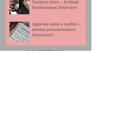
Templom téren – A Hősök
Emlékünnepe Solymáron
Izgalmas iratok a múltból –
erkölcsi ponyvairodalom
Solymáron?
KULCSSZAVAK:
Legrégebbiek:
August 2026
(1)
1 post
July 2026
(5)
5 posts
June 2026
(2)
2 posts
May 2026
(5)
5 posts
April 2026
(3)
3 posts
March 2026
(4)
4 posts
February 2026
(3)
3 posts
January 2026
(3)
3 posts