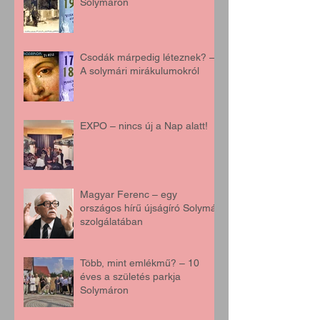
Solymáron
Csodák márpedig léteznek? –
A solymári mirákulumokról
EXPO – nincs új a Nap alatt!
Magyar Ferenc – egy
országos hírű újságíró Solymár
szolgálatában
Több, mint emlékmű? – 10
éves a születés parkja
Solymáron