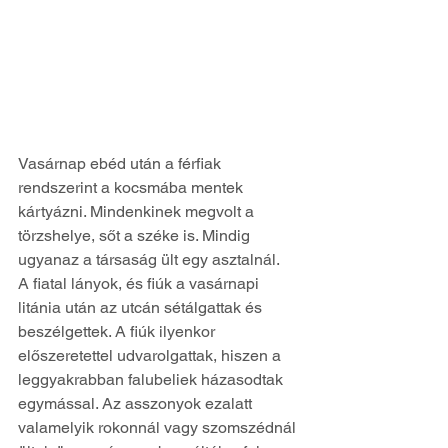
Vasárnap ebéd után a férfiak 
rendszerint a kocsmába mentek 
kártyázni. Mindenkinek megvolt a 
törzshelye, sőt a széke is. Mindig 
ugyanaz a társaság ült egy asztalnál.
A fiatal lányok, és fiúk a vasárnapi 
litánia után az utcán sétálgattak és 
beszélgettek. A fiúk ilyenkor 
előszeretettel udvarolgattak, hiszen a 
leggyakrabban falubeliek házasodtak 
egymással. Az asszonyok ezalatt 
valamelyik rokonnál vagy szomszédnál 