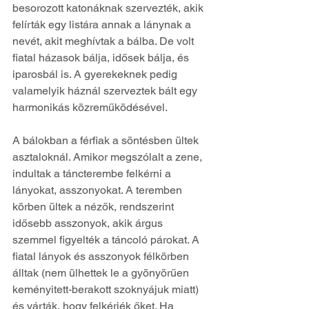
besorozott katonáknak szervezték, akik 
felírták egy listára annak a lánynak a 
nevét, akit meghívtak a bálba. De volt 
fiatal házasok bálja, idősek bálja, és 
iparosbál is. A gyerekeknek pedig 
valamelyik háznál szerveztek bált egy 
harmonikás közreműködésével.
A bálokban a férfiak a söntésben ültek 
asztaloknál. Amikor megszólalt a zene, 
indultak a táncterembe felkérni a 
lányokat, asszonyokat. A teremben 
körben ültek a nézők, rendszerint 
idősebb asszonyok, akik árgus 
szemmel figyelték a táncoló párokat. A 
fiatal lányok és asszonyok félkörben 
álltak (nem ülhettek le a gyönyörűen 
keményitett-berakott szoknyájuk miatt) 
és várták, hogy felkérjék őket. Ha 