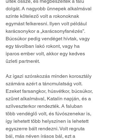
ültek össze, és megbeszélték a falu 
dolgát. A nagyobb ünnepek alkalmával 
szinte kötelező volt a rokonoknak 
egymást felkeresni. Ilyen volt például 
karácsonykor a „karácsonyfanézés”. 
Búcsúkor pedig vendéget hívtak, vagy 
egy távolban lakó rokont, vagy ha 
iparos ember volt, akkor egy kedves 
üzleti partnerét.
Az igazi szórakozás minden korosztály 
számára azért a táncmulatság volt. 
Ezeket farsangkor, húsvétkor, búcsúkor, 
szüret alkalmával, Katalin napján, és a 
szilveszterkor rendezték. A faluban 
több vendéglő volt, és fúvószenekar is, 
így lehetett több helyszínen is lehetett 
egyszerre bált rendezni. Volt regruta 
bál, más néven írásos bál, ezt a 