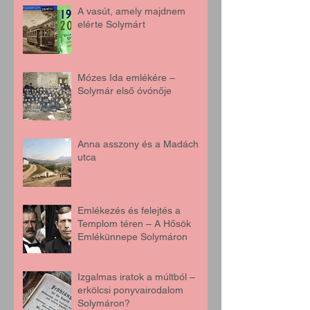
A vasút, amely majdnem
elérte Solymárt
Mózes Ida emlékére –
Solymár első óvónője
Anna asszony és a Madách
utca
Emlékezés és felejtés a
Templom téren – A Hősök
Emlékünnepe Solymáron
Izgalmas iratok a múltból –
erkölcsi ponyvairodalom
Solymáron?