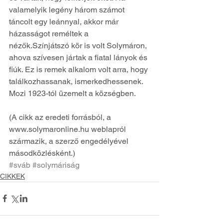
valamelyik legény három számot 
táncolt egy leánnyal, akkor már 
házasságot reméltek a 
nézők.Színjátszó kör is volt Solymáron, 
ahova szívesen jártak a fiatal lányok és 
fiúk. Ez is remek alkalom volt arra, hogy 
találkozhassanak, ismerkedhessenek. 
Mozi 1923-tól üzemelt a községben.
(A cikk az eredeti forrásból, a 
www.solymaronline.hu weblapról 
származik, a szerző engedélyével 
másodközlésként.)
#sváb
#solymáriság
CIKKEK