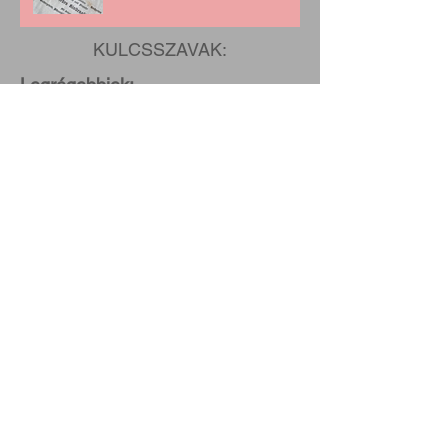
KULCSSZAVAK:
Legrégebbiek:
August 2026
(1)
1 post
July 2026
(5)
5 posts
June 2026
(2)
2 posts
May 2026
(5)
5 posts
April 2026
(3)
3 posts
March 2026
(4)
4 posts
February 2026
(3)
3 posts
January 2026
(3)
3 posts
December 2025
(2)
2 posts
November 2025
(2)
2 posts
October 2025
(1)
1 post
September 2025
(2)
2 posts
June 2025
(1)
1 post