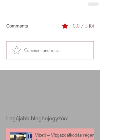
0.0 / 5 (0)
Comments
Comment and rate...
Legújabb blogbejegyzés:
Vizet! – Vízgazdálkodás régen,