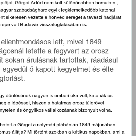
plőjét, Görgei Artúrt nem kell különösebben bemutatni, 
agyar szabadságharc egyik legkiemelkedőbb katonai 
ént sikeresen vezette a honvéd sereget a tavaszi hadjárat 
repe volt Budavár visszafoglalásában is. 
ellentmondásos lett, mivel 1849 
gosnál letette a fegyvert az orosz 
it sokan árulásnak tartottak, ráadásul 
 egyedül ő kapott kegyelmet és élte 
torlást. 
gy döntésének nagyon is emberi oka volt; katonák és 
meg e lépéssel, hiszen a hatalmas orosz túlerővel 
telen és öngyilkos vállalkozásnak bizonyult volna.   
lhatott-e Görgei a solymári plébánián 1849 májusában, 
omus állítja? Mi történt azokban a kritikus napokban, ami a 