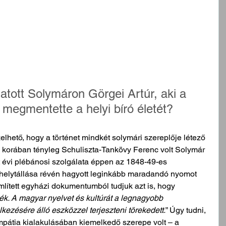
tott Solymáron Görgei Artúr, aki a 
megmentette a helyi bíró életét? 
elhető, hogy a történet mindkét solymári szereplője létező 
 korában tényleg Schuliszta-Tankövy Ferenc volt Solymár 
évi plébánosi szolgálata éppen az 1848-49-es 
t helytállása révén hagyott leginkább maradandó nyomot 
lített egyházi dokumentumból tudjuk azt is, hogy 
lték. A magyar nyelvet és kultúrát a legnagyobb 
kezésére álló eszközzel terjeszteni törekedett.
” Úgy tudni, 
mpátia kialakulásában kiemelkedő szerepe volt – a 