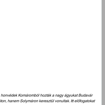
a honvédek Komáromból hozták a nagy ágyukat Budavár 
on, hanem Solymáron keresztül vonultak. Itt előfogatokat 