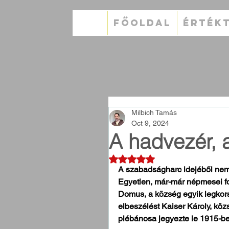
FŐOLDAL
ÉRTÉK
Milbich Tamás
Oct 9, 2024
A hadvezér, 
Rated NaN out of 5 stars.
A szabadságharc idejéből nem
Egyetlen, már-már népmesei for
Domus, a község egyik legkor
elbeszélést Kaiser Károly, köz
plébánosa jegyezte le 1915-b