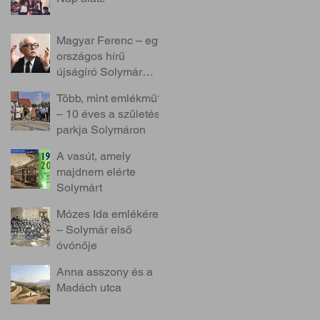
Magyar Ferenc – egy
országos hírű
újságíró Solymár
szolgálatában
Több, mint emlékmű?
– 10 éves a születés
parkja Solymáron
A vasút, amely
majdnem elérte
Solymárt
Mózes Ida emlékére
– Solymár első
óvónője
Anna asszony és a
Madách utca