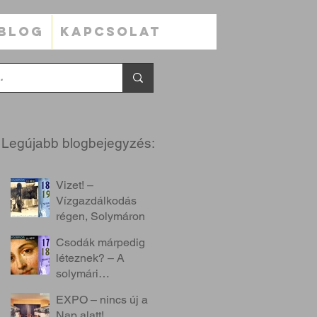
BLOG
KAPCSOLAT
Legújabb blogbejegyzés:
Vizet! –
Vízgazdálkodás
régen, Solymáron
Csodák márpedig
léteznek? – A
solymári
mirákulumokról
EXPO – nincs új a
Nap alatt!