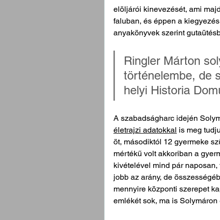
elöljárói kinevezését, ami maj
faluban, és éppen a kiegyezés
anyakönyvek szerint gutaütésb
Ringler Márton sol
történelembe, de 
helyi Historia Do
A szabadságharc idején Solymá
életrajzi adatokkal
 is meg tudju
öt, másodiktól 12 gyermeke szül
mértékű volt akkoriban a gyer
kivételével mind pár naposan
jobb az arány, de összességé
mennyire központi szerepet ka
emlékét 
sok, ma is Solymáron 