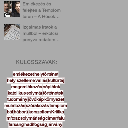
Emlékezés és
felejtés a Templom
téren – A Hősök
Emlékünnepe
Izgalmas iratok a
Solymáron
múltból – erkölcsi
ponyvairodalom
Solymáron?
KULCSSZAVAK:
emlékezet
helytörténet
hely szelleme
vallás
kultúrtáj
megemlékezés
néplélek
katolikus
solymár
történetek
tudomány
jövőkép
környezet
mulatozás
szórakozás
templom
bál
háború
korszellem
Kritika
mítosz
solymáriság
címer
falu
farsang
hadifogság
járvány