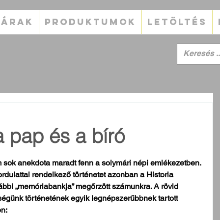
TÁRAK
PRODUKTUMOK
LETÖLTÉS
a pap és a bíró
 sok anekdota maradt fenn a solymári népi emlékezetben. 
dulattal rendelkező történetet azonban a Historia 
ábbi „memóriabankja” megőrzött számunkra. A rövid 
ségünk történetének egyik legnépszerűbbnek tartott 
en: