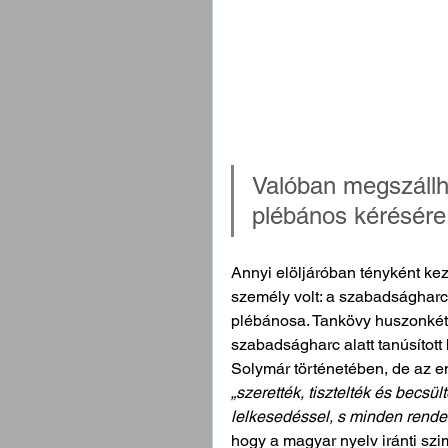
Valóban megszállha
plébános kérésére 
Annyi elöljáróban tényként kez
személy volt: a szabadságharc
plébánosa. Tankövy huszonkét 
szabadságharc alatt tanúsítot
Solymár történetében, de az em
„szerették, tisztelték és becsü
lelkesedéssel, s minden rendel
hogy a magyar nyelv iránti szi