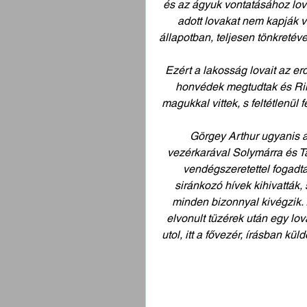
és az ágyuk vontatásához lova
adott lovakat nem kapják v
állapotban, teljesen tönkretév
Ezért a lakosság lovait az erd
honvédek megtudtak és Ring
magukkal vittek, s feltétlenü
Görgey Arthur ugyanis a
vezérkarával Solymárra és T
vendégszeretettel fogadta
siránkozó hívek kihivatták, 
minden bizonnyal kivégzik.
elvonult tüzérek után egy lova
utol, itt a fővezér, írásban kül