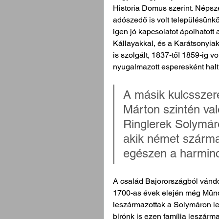
Historia Domus szerint. Népsz
adószedő is volt településünkö
igen jó kapcsolatot ápolhatott 
Kállayakkal, és a Karátsonyia
is szolgált, 1837-tőI 1859-ig v
nyugalmazott esperesként hal
A másik kulcsszere
Márton szintén val
Ringlerek Solymár
akik német szárma
egészen a harminc
A család Bajorországból vándo
1700-as évek elején még Münch
leszármazottak a Solymáron le
bírónk is ezen família leszárma