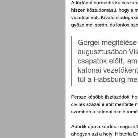
A történet harmadik kulcsszere
hiszen köztudomású, hogy a m
vezetője volt. Kiváló stratégak
győzelmei során, és fontos sze
Görgei megítélése 
augusztusában Vilá
csapatok előtt, am
katonai vezetőként
túl a Habsburg meg
Persze később tisztázódott, ho
civilek százai életét mentette 
szemben a katonai akció remény
Adódik újra a kérdés: megszál
ahogyan azt a helyi Historia D