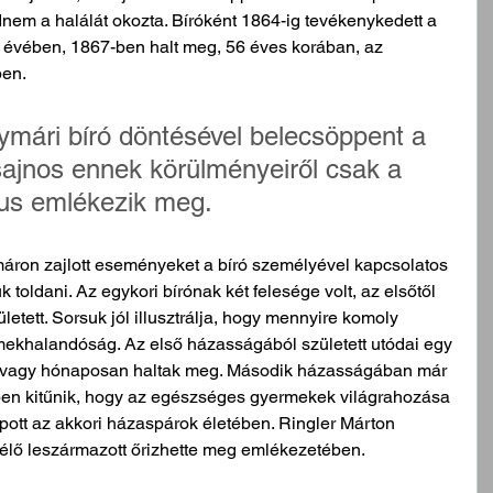
dnem a halálát okozta. Bíróként 1864-ig tevékenykedett a 
 évében, 1867-ben halt meg, 56 éves korában, az 
en. 
ymári bíró döntésével belecsöppent a 
sajnos ennek körülményeiről csak a 
mus emlékezik meg. 
ron zajlott eseményeket a bíró személyével kapcsolatos 
k toldani. Az egykori bírónak két felesége volt, az elsőtől 
etett. Sorsuk jól illusztrálja, hogy mennyire komoly 
mekhalandóság. Az első házasságából született utódai egy 
, vagy hónaposan haltak meg. Második házasságában már 
ben kitűnik, hogy az egészséges gyermekek világrahozása 
pott az akkori házaspárok életében. Ringler Márton 
élő leszármazott őrizhette meg emlékezetében.  