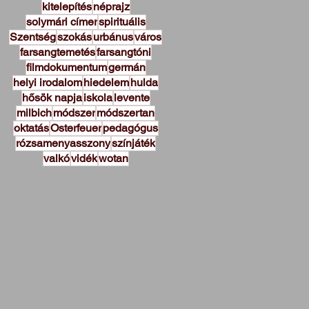
kitelepítés
néprajz
solymári címer
spirituális
Szentség
szokás
urbánus
város
farsangtemetés
farsangtóni
filmdokumentum
germán
helyi irodalom
hiedelem
hulda
hősök napja
iskola
levente
milbich
módszer
módszertan
oktatás
Osterfeuer
pedagógus
rózsamenyasszony
színjáték
valkó
vidék
wotan