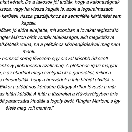
kat kértek. De a lakosok jól tudták, hogy a katonaságnak 
issza, vagy ha vissza kapják is, azok a legsiralmasabb 
e kerültek vissza gazdájukhoz és semmiféle kártérítést sem 
kaptak. 
őben jó előre elrejtette, mit azonban a lovakat regisztráló 
ler Márton bírót vonták felelősségre, akit megkötözve 
l felkötötték volna, ha a plébános közbenjárásával meg nem 
menti. 
 nemzeti sereg fővezére egy órával később érkezett 
ankövy plébánosnál szállt meg. A plébános igazi magyar 
, s az ebédnél maga szolgálta ki a generálist, mikor a 
s elmondották, hogy a honvédek a falu bíróját elvitték, s 
 Ekkor a plébános kérésére Görgey Arthur fővezér a már 
s futárt küldött. A futár a tüzéreket a Hűvösvölgyben érte 
dött parancsára kiadták a fogoly bírót, Ringler Mártont, s így 
élete meg volt mentve.”