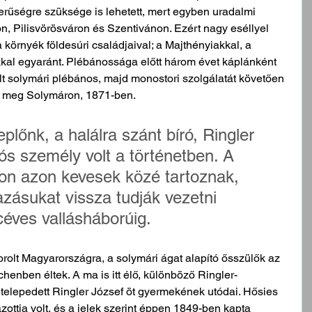
erűségre szüksége is lehetett, mert egyben uradalmi 
n, Pilisvörösváron és Szentivánon. Ezért nagy eséllyel 
a környék földesúri családjaival; a Majthényiakkal, a 
kkal egyaránt. Plébánossága előtt három évet káplánként 
olt solymári plébános, majd monostori szolgálatát követően 
t meg Solymáron, 1871-ben.
plőnk, a halálra szánt bíró, Ringler 
ós személy volt a történetben. A 
on azon kevesek közé tartoznak, 
zásukat vissza tudják vezetni 
éves vallásháborúig. 
rolt Magyarországra, a solymári ágat alapító ősszülők az 
enben éltek. A ma is itt élő, különböző Ringler-
telepedett Ringler József öt gyermekének utódai. Hősies 
zottja volt, és a jelek szerint éppen 1849-ben kapta 