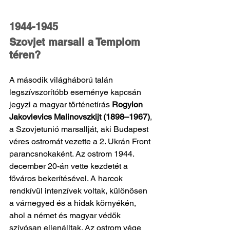
1944-1945
Szovjet marsall a Templom 
téren?
A második világháború talán 
legszívszorítóbb eseménye kapcsán 
jegyzi a magyar történetírás 
Rogyion 
Jakovlevics Malinovszkijt (1898–1967)
, 
a Szovjetunió marsallját, aki Budapest 
véres ostromát vezette a 2. Ukrán Front 
parancsnokaként. Az ostrom 1944. 
december 20-án vette kezdetét a 
főváros bekerítésével. A harcok 
rendkívül intenzívek voltak, különösen 
a várnegyed és a hidak környékén, 
ahol a német és magyar védők 
szívósan ellenálltak. Az ostrom vége 