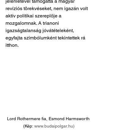
jelenlétével támogatta a magyar 
revíziós törekvéseket, nem igazán volt 
aktív politikai szereplője a 
mozgalomnak. A trianoni 
igazságtalanság jóvátételeként, 
egyfajta szimbólumként tekintettek rá 
itthon.  
Lord Rothermere fia, Esmond Harmsworth 
(Kép: 
www.budaipolgar.hu)