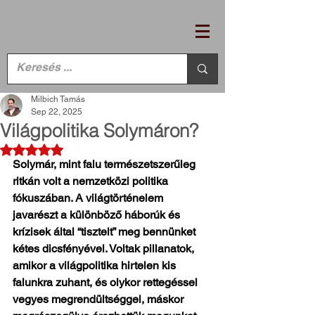
Milbich Tamás
Sep 22, 2025
Világpolitika Solymáron?
Rated NaN out of 5 stars.
Solymár, mint falu természetszerűleg 
ritkán volt a nemzetközi politika 
fókuszában. A világtörténelem 
javarészt a különböző háborúk és 
krízisek által “tisztelt” meg bennünket 
kétes dicsfényével. Voltak pillanatok, 
amikor a világpolitika hirtelen kis 
falunkra zuhant, és olykor rettegéssel 
vegyes megrendültséggel, máskor 