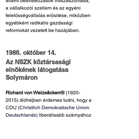
állami beavatkozások visszaszorítása, 
a vállalkozói szellem és az egyéni 
felelősségvállalás erősítése, miközben 
egyébként radikális gazdasági 
reformokat vezetett be hazájában.
1986. október 14.
Az NSZK köztársasági 
elnökének látogatása 
Solymáron
Richard von Weizsäckerről
 (1920-
2015) dióhéjban érdemes tudni, hogy a 
CDU 
(
Christlich Demokratische Union 
Deutschlands) 
l
iberálisabb szárnyához 
tartozó politikus volt, korábban a 
Nyugat-Berlint kormányzó 
polgármesterként vált ismertté. Az ő 