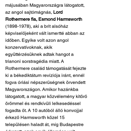
májusában Magyarországra látogatott, 
az angol sajtómágnás,
 Lord 
Rothermere fia, Esmond Harmsworth
(1898-1978), aki a brit alsóház 
képviselőjeként vált ismertté abban az 
időben. Egyike volt azon angol 
konzervatívoknak, akik 
együttérzésüknek adtak hangot a 
trianoni sorstragédia miatt. A 
Rothermere család támogatását fejezte 
ki a békediktátum revíziója iránt, ennél 
fogva óriási népszerűségnek örvendett 
Magyarországon. Amikor hazánkba 
látogatott, a magyar közvélemény kitörő 
örömmel és rendkívüli lelkesedéssel 
fogadta őt. A 10 autóból álló konvojjal 
érkező Harmsworth közel 15 
településen haladt át, míg Budapestre 