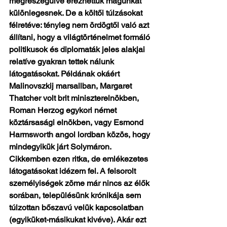
megrészegülve érezhettük magunkat 
különlegesnek. De a költői túlzásokat 
félretéve: tényleg nem ördögtől való azt 
állítani, hogy a világtörténelmet formáló 
politikusok és diplomaták jeles alakjai 
relatíve gyakran tettek nálunk 
látogatásokat. Példának okáért 
Malinovszkij marsallban, Margaret 
Thatcher volt brit miniszterelnökben, 
Roman Herzog egykori német 
köztársasági elnökben, vagy Esmond 
Harmsworth angol lordban közös, hogy 
mindegyikük járt Solymáron. 
Cikkemben ezen ritka, de emlékezetes 
látogatásokat idézem fel. A felsorolt 
személyiségek zöme már nincs az élők 
sorában, településünk krónikája sem 
túlzottan bőszavú velük kapcsolatban 
(egyiküket-másikukat kivéve). Akár ezt 