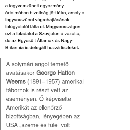
a fegyverszüneti egyezmény 
értelmében bizottság jött létre, amely a 
fegyverszünet végrehajtásának 
felügyeletét látta el. Magyarországon 
ezt a feladatot a Szovjetunió vezette, 
de az Egyesült Államok és Nagy-
Britannia is delegált hozzá tiszteket. 
A solymári angol temető 
avatásakor 
George Hatton 
Weems
 (1891–1957) amerikai 
tábornok is részt vett az 
eseményen. Ő képviselte 
Amerikát az ellenőrző 
bizottságban, lényegében az 
USA „szeme és füle” volt 