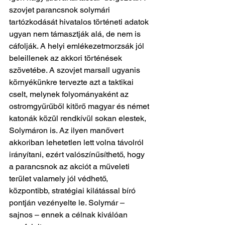
szovjet parancsnok solymári 
tartózkodását hivatalos történeti adatok 
ugyan nem támasztják alá, de nem is 
cáfolják. A helyi emlékezetmorzsák jól 
beleillenek az akkori történések 
szövetébe. A szovjet marsall ugyanis 
környékünkre tervezte azt a taktikai 
cselt, melynek folyományaként az 
ostromgyűrűből kitörő magyar és német 
katonák közül rendkívül sokan elestek, 
Solymáron is. Az ilyen manővert 
akkoriban lehetetlen lett volna távolról 
irányítani, ezért valószínűsíthető, hogy 
a parancsnok az akciót a műveleti 
terület valamely jól védhető, 
központibb, stratégiai kilátással bíró 
pontján vezényelte le. Solymár – 
sajnos – ennek a célnak kiválóan 