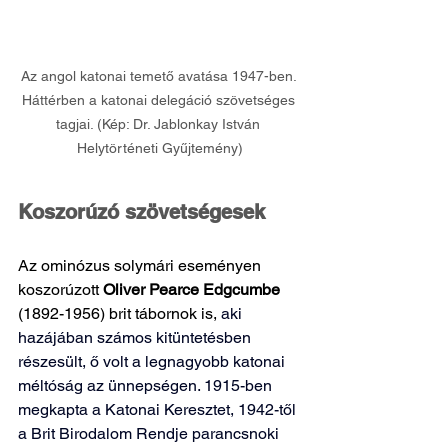
Az angol katonai temető avatása 1947-ben. 
Háttérben a katonai delegáció szövetséges 
tagjai. (Kép: Dr. Jablonkay István 
Helytörténeti Gyűjtemény)
Koszorúzó szövetségesek
Az ominózus solymári eseményen 
koszorúzott 
Oliver Pearce Edgcumbe
(1892-1956) brit tábornok is, 
aki 
hazájában számos kitüntetésben 
részesült, ő volt a legnagyobb katonai 
méltóság az ünnepségen. 
1915-ben 
megkapta a Katonai Keresztet, 1942-től 
a Brit Birodalom Rendje parancsnoki 