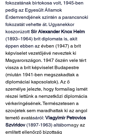
fokozatának birtokosa volt, 1945-ben 
pedig az Egyesült Államok 
Érdemrendjének szintén a parancsnoki 
fokozatát vehette át.
 Ugyanekkor 
koszorúzott 
Sir Alexander Knox Helm
(1893–1964) brit diplomata is, akit 
éppen ebben a
z évben (1947) a brit 
képviselet vezetőjévé neveztek ki 
Magyarországon. 1947 őszén vele tért 
vissza a brit képviselet Budapestre 
(miután 1941-ben megszakadtak a 
diplomáciai kapcsolatok). Az ő 
személye jelezte, hogy formailag ismét 
részei lettünk a nemzetközi diplomácia 
vérkeringésének. Természetesen a 
szovjetek sem maradhattak ki az angol 
temető avatá
sáról: 
Vlagyimir Petrovics
Szviridov 
(1897-1963) 
altáborn
agy 
az 
említett ellenőrző bizottság 