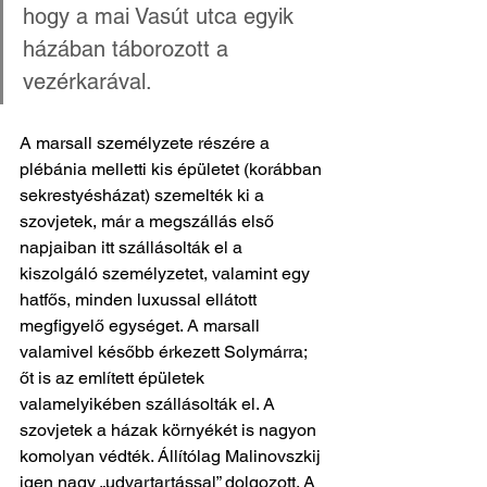
hogy a mai Vasút utca egyik 
házában táborozott a 
vezérkarával. 
A marsall személyzete részére a 
plébánia melletti kis épületet (korábban 
sekrestyésházat) szemelték ki a 
szovjetek, már a megszállás első 
napjaiban itt szállásolták el a 
kiszolgáló személyzetet, valamint egy 
hatfős, minden luxussal ellátott 
megfigyelő egységet. A marsall 
valamivel később érkezett Solymárra; 
őt is az említett épületek 
valamelyikében szállásolták el. A 
szovjetek a házak környékét is nagyon 
komolyan védték. Állítólag Malinovszkij 
igen nagy „udvartartással” dolgozott. A 