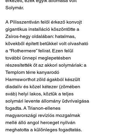
érkezett, ezek egyik állomása volt 
Solymár. 
A Pilisszentiván felől érkező konvojt 
gigantikus installáció köszöntötte a 
Zsíros-hegy oldalában: hatalmas, 
kövekből épített betűkkel volt olvasható 
a “Rothermere” felirat. Ezen felül 
további ünnepi meglepetésben 
részesítették őt az akkori solymáriak: a 
Templom térre kanyarodó 
Harmsworthot zöld ágakból készült 
diadalív és közel kétezer (zömében 
sváb) helyi lakos, köztük a teljes 
solymári levente állomány üdvrivalgása 
fogadta. A Trianon-ellenes 
magyarországi revíziós mozgalmak 
mellé álló angol herceget nyilván 
meghatotta a különleges fogadtatás. 