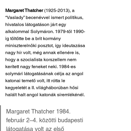
Margaret Thatcher
 (1925-2013), a 
“Vaslady” becenévvel ismert politikus, 
hivatalos látogatáson járt egy 
alkalommal Solymáron. 1979-től 1990-
ig töltötte be a brit kormány 
miniszterelnöki posztot, így ideutazása 
nagy hír volt, még annak ellenére is, 
hogy a szocialista korszellem nem 
kerített nagy feneket neki. 1984-es 
solymári látogatásának célja az angol 
katonai temető volt, itt rótta le 
kegyeletét a II. világháborúban hősi 
halált halt angol katonák síremlékénél. 
Margaret Thatcher 1984. 
február 2–4. közötti budapesti 
látogatása volt az első 