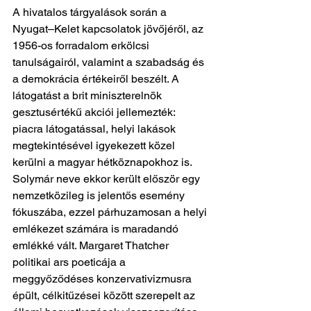
A hivatalos tárgyalások során a 
Nyugat–Kelet kapcsolatok jövőjéről, az 
1956-os forradalom erkölcsi 
tanulságairól, valamint a szabadság és 
a demokrácia értékeiről beszélt. A 
látogatást a brit miniszterelnök 
gesztusértékű akciói jellemezték: 
piacra látogatással, helyi lakások 
megtekintésével igyekezett közel 
kerülni a magyar hétköznapokhoz is. 
Solymár neve ekkor került először egy 
nemzetközileg is jelentős esemény 
fókuszába, ezzel párhuzamosan a helyi 
emlékezet számára is maradandó 
emlékké vált. Margaret Thatcher 
politikai ars poeticája a 
meggyőződéses konzervativizmusra 
épült, célkitűzései között szerepelt az 