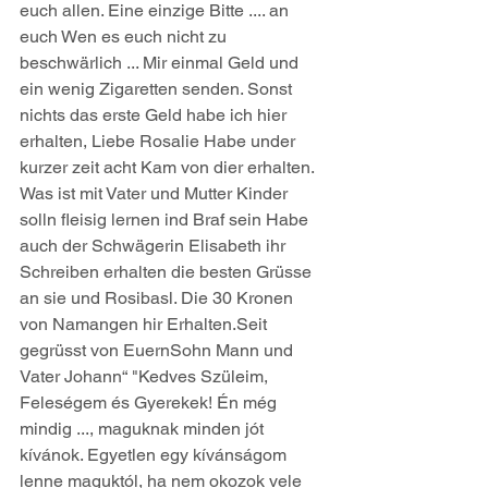
euch allen. Eine einzige Bitte .... an 
euch Wen es euch nicht zu 
beschwärlich ... Mir einmal Geld und 
ein wenig Zigaretten senden. Sonst 
nichts das erste Geld habe ich hier 
erhalten, Liebe Rosalie Habe under 
kurzer zeit acht Kam von dier erhalten. 
Was ist mit Vater und Mutter Kinder 
solln fleisig lernen ind Braf sein Habe 
auch der Schwägerin Elisabeth ihr 
Schreiben erhalten die besten Grüsse 
an sie und Rosibasl. Die 30 Kronen 
von Namangen hir Erhalten.Seit 
gegrüsst von EuernSohn Mann und 
Vater Johann“ "Kedves Szüleim, 
Feleségem és Gyerekek! Én még 
mindig ..., maguknak minden jót 
kívánok. Egyetlen egy kívánságom 
lenne maguktól, ha nem okozok vele 