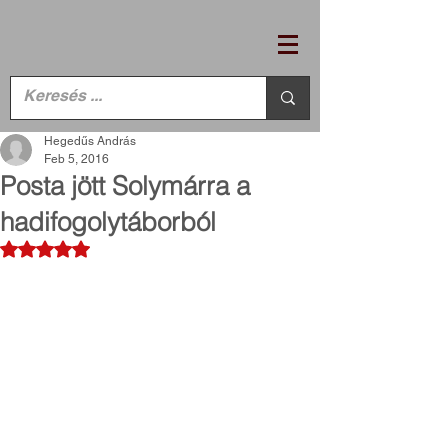
Hegedűs András
Feb 5, 2016
Posta jött Solymárra a
hadifogolytáborból
Rated NaN out of 5 stars.