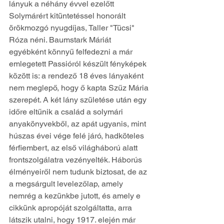
lányuk a néhány évvel ezelőtt 
Solymárért kitüntetéssel honorált 
örökmozgó nyugdíjas, Taller "Tücsi" 
Róza néni. Baumstark Máriát 
egyébként könnyű felfedezni a már 
emlegetett Passióról készült fényképek 
között is: a rendező 18 éves lányaként 
nem meglepő, hogy ő kapta Szűz Mária 
szerepét. A két lány születése után egy 
időre eltűnik a család a solymári 
anyakönyvekből, az apát ugyanis, mint 
húszas évei vége felé járó, hadköteles 
férfiembert, az első világháború alatt 
frontszolgálatra vezényelték. Háborús 
élményeiről nem tudunk biztosat, de az 
a megsárgult levelezőlap, amely 
nemrég a kezünkbe jutott, és amely e 
cikkünk apropóját szolgáltatta, arra 
látszik utalni, hogy 1917. elején már 