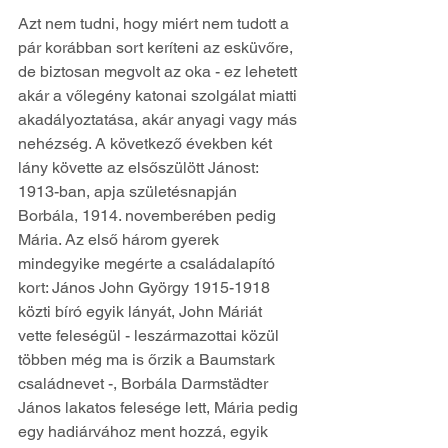
Azt nem tudni, hogy miért nem tudott a 
pár korábban sort keríteni az esküvőre, 
de biztosan megvolt az oka - ez lehetett 
akár a vőlegény katonai szolgálat miatti 
akadályoztatása, akár anyagi vagy más 
nehézség. A következő években két 
lány követte az elsőszülött Jánost: 
1913-ban, apja születésnapján 
Borbála, 1914. novemberében pedig 
Mária. Az első három gyerek 
mindegyike megérte a családalapító 
kort: János John György 1915-1918 
közti bíró egyik lányát, John Máriát 
vette feleségül - leszármazottai közül 
többen még ma is őrzik a Baumstark 
családnevet -, Borbála Darmstädter 
János lakatos felesége lett, Mária pedig 
egy hadiárvához ment hozzá, egyik 