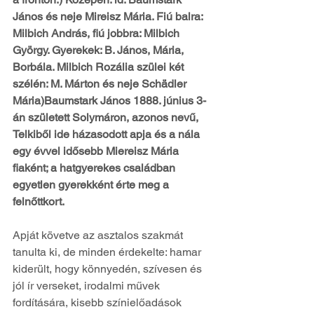
János és neje Mireisz Mária. Fiú balra: 
Milbich András, fiú jobbra: Milbich 
György. Gyerekek: B. János, Mária, 
Borbála. Milbich Rozália szülei két 
szélén: M. Márton és neje Schädler 
Mária)Baumstark János 1888. június 3-
án született Solymáron, azonos nevű, 
Telkiből ide házasodott apja és a nála 
egy évvel idősebb Miereisz Mária 
fiaként; a hatgyerekes családban 
egyetlen gyerekként érte meg a 
felnőttkort. 
Apját követve az asztalos szakmát 
tanulta ki, de minden érdekelte: hamar 
kiderült, hogy könnyedén, szívesen és 
jól ír verseket, irodalmi művek 
fordítására, kisebb színielőadások 