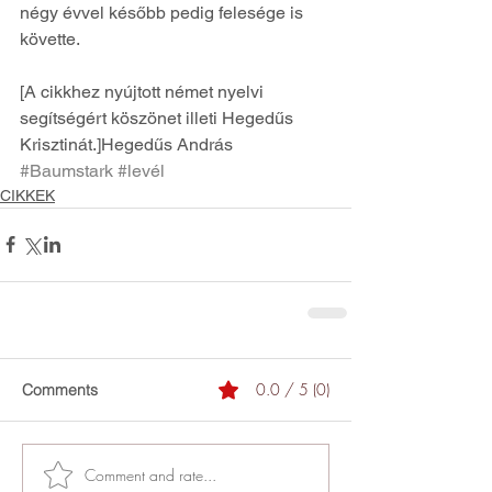
négy évvel később pedig felesége is 
követte. 
[A cikkhez nyújtott német nyelvi 
segítségért köszönet illeti Hegedűs 
Krisztinát.]Hegedűs András
#Baumstark
#levél
CIKKEK
0.0 / 5 (0)
Comments
Comment and rate...