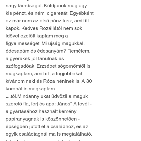
nagy fáradságot. Küldjenek még egy 
kis pénzt, és némi cigarettát. Egyébként 
ez már nem az első pénz lesz, amit itt 
kapok. Kedves Rozáliától nem sok 
idővel ezelőtt kaptam meg a 
figyelmességét. Mi újság magukkal, 
édesapám és édesanyám? Remélem, 
a gyerekek jól tanulnak és 
szófogadóak. Erzsébet sógornőmtől is 
megkaptam, amit írt, a legjobbakat 
kívánom neki és Róza néninek is. A 30 
koronát is megkaptam 
....tól.Mindannyiukat üdvözli a maguk 
szerető fia, férj és apa: János" A levél - 
a gyártásához használt kemény 
papíranyagnak is köszönhetően - 
épségben jutott el a családhoz, és az 
egyik családtagnál ma is megtalálható, 