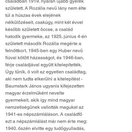
családban 1919. nyarán újabb gyerek 
született. A Rozália nevű lány nem élte 
túl a húszas évek elejének 
nélkülözéseit, csakúgy, mint két évvel 
később született öccse, a család 
hatodik gyermeke, az 1925. június 4-én 
született második Rozália megérte a 
felnőttkort, 1945-ben egy Huber nevű 
fiúval kötött házasságot, és 1946-ban, 
férje családjával együtt kitelepítették. 
Úgy tűnik, ő volt az egyetlen családtag, 
aki nem tudta elkerülni a kitelepítést - 
Baumstark János ugyanis kifejezetten 
magyar érzelműként nevelte 
gyermekeit, akik így mind magyar 
nemzetiségűnek vallották magukat az 
1941-es népszámláláson. A családfő 
ezt a népszámlálást már nem érte meg: 
1940. őszén elvitte egy tudőgyulladás, 