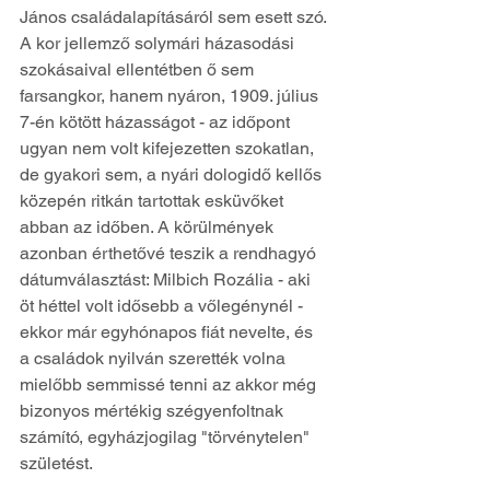
János családalapításáról sem esett szó. 
A kor jellemző solymári házasodási 
szokásaival ellentétben ő sem 
farsangkor, hanem nyáron, 1909. július 
7-én kötött házasságot - az időpont 
ugyan nem volt kifejezetten szokatlan, 
de gyakori sem, a nyári dologidő kellős 
közepén ritkán tartottak esküvőket 
abban az időben. A körülmények 
azonban érthetővé teszik a rendhagyó 
dátumválasztást: Milbich Rozália - aki 
öt héttel volt idősebb a vőlegénynél - 
ekkor már egyhónapos fiát nevelte, és 
a családok nyilván szerették volna 
mielőbb semmissé tenni az akkor még 
bizonyos mértékig szégyenfoltnak 
számító, egyházjogilag "törvénytelen" 
születést. 