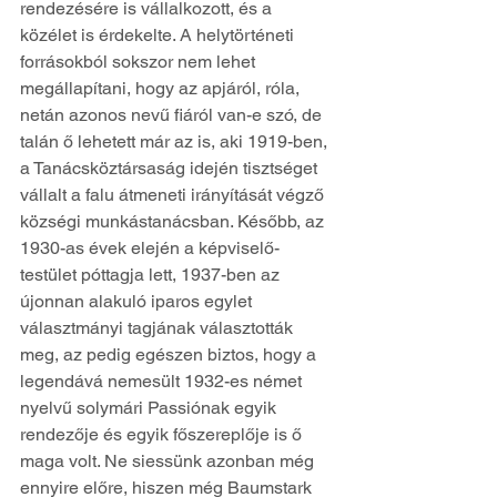
rendezésére is vállalkozott, és a 
közélet is érdekelte. A helytörténeti 
forrásokból sokszor nem lehet 
megállapítani, hogy az apjáról, róla, 
netán azonos nevű fiáról van-e szó, de 
talán ő lehetett már az is, aki 1919-ben, 
a Tanácsköztársaság idején tisztséget 
vállalt a falu átmeneti irányítását végző 
községi munkástanácsban. Később, az 
1930-as évek elején a képviselő-
testület póttagja lett, 1937-ben az 
újonnan alakuló iparos egylet 
választmányi tagjának választották 
meg, az pedig egészen biztos, hogy a 
legendává nemesült 1932-es német 
nyelvű solymári Passiónak egyik 
rendezője és egyik főszereplője is ő 
maga volt. Ne siessünk azonban még 
ennyire előre, hiszen még Baumstark 