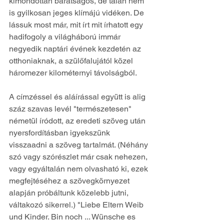
kimondottan barátságos, de talán nem 
is gyilkosan jeges klímájú vidéken. De 
lássuk most már, mit írt mit írhatott egy 
hadifogoly a világháború immár 
negyedik naptári évének kezdetén az 
otthoniaknak, a szülőfalujától közel 
háromezer kilométernyi távolságból. 
A címzéssel és aláírással együtt is alig 
száz szavas levél "természetesen" 
németül íródott, az eredeti szöveg után 
nyersfordításban igyekszünk 
visszaadni a szöveg tartalmát. (Néhány 
szó vagy szórészlet már csak nehezen, 
vagy egyáltalán nem olvasható ki, ezek 
megfejtéséhez a szövegkörnyezet 
alapján próbáltunk közelebb jutni, 
váltakozó sikerrel.) "Liebe Eltern Weib 
und Kinder. Bin noch ... Wünsche es 