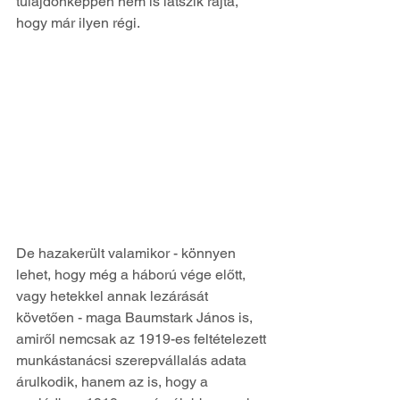
tulajdonképpen nem is látszik rajta, 
hogy már ilyen régi. 
De hazakerült valamikor - könnyen 
lehet, hogy még a háború vége előtt, 
vagy hetekkel annak lezárását 
követően - maga Baumstark János is, 
amiről nemcsak az 1919-es feltételezett 
munkástanácsi szerepvállalás adata 
árulkodik, hanem az is, hogy a 