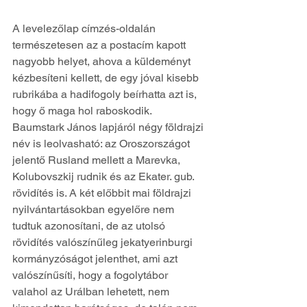
A levelezőlap címzés-oldalán 
természetesen az a postacím kapott 
nagyobb helyet, ahova a küldeményt 
kézbesíteni kellett, de egy jóval kisebb 
rubrikába a hadifogoly beírhatta azt is, 
hogy ő maga hol raboskodik. 
Baumstark János lapjáról négy földrajzi 
név is leolvasható: az Oroszországot 
jelentő Rusland mellett a Marevka, 
Kolubovszkij rudnik és az Ekater. gub. 
rövidítés is. A két előbbit mai földrajzi 
nyilvántartásokban egyelőre nem 
tudtuk azonosítani, de az utolsó 
rövidítés valószínűleg jekatyerinburgi 
kormányzóságot jelenthet, ami azt 
valószínűsíti, hogy a fogolytábor 
valahol az Urálban lehetett, nem 