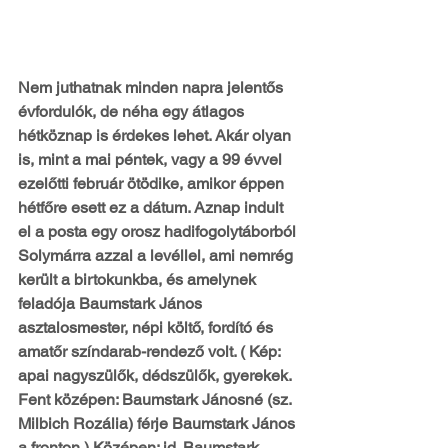
Nem juthatnak minden napra jelentős 
évfordulók, de néha egy átlagos 
hétköznap is érdekes lehet. Akár olyan 
is, mint a mai péntek, vagy a 99 évvel 
ezelőtti február ötödike, amikor éppen 
hétfőre esett ez a dátum. Aznap indult 
el a posta egy orosz hadifogolytáborból 
Solymárra azzal a levéllel, ami nemrég 
került a birtokunkba, és amelynek 
feladója Baumstark János 
asztalosmester, népi költő, fordító és 
amatőr színdarab-rendező volt. ( Kép: 
apai nagyszülők, dédszülők, gyerekek. 
Fent középen: Baumstark Jánosné (sz. 
Milbich Rozália) férje Baumstark János 
a fronton.) Középen: id. Baumstark 