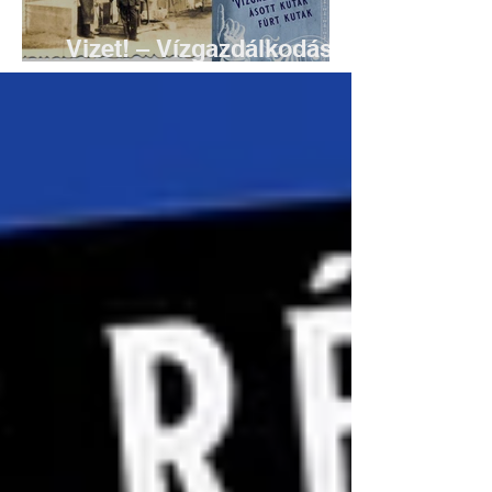
Vizet! – Vízgazdálkodás
régen, Solymáron