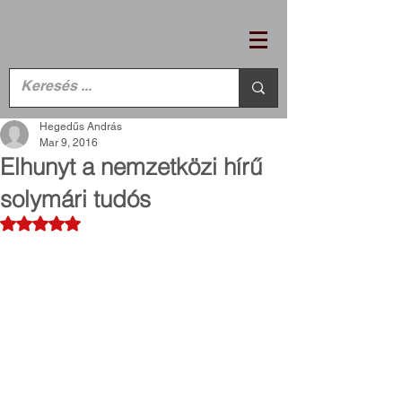
Hegedűs András
Mar 9, 2016
Elhunyt a nemzetközi hírű
solymári tudós
Rated NaN out of 5 stars.