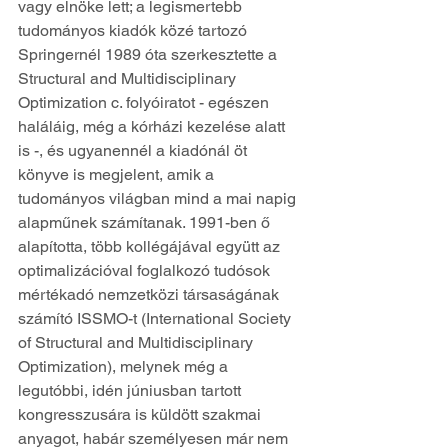
vagy elnöke lett; a legismertebb 
tudományos kiadók közé tartozó 
Springernél 1989 óta szerkesztette a 
Structural and Multidisciplinary 
Optimization c. folyóiratot - egészen 
haláláig, még a kórházi kezelése alatt 
is -, és ugyanennél a kiadónál öt 
könyve is megjelent, amik a 
tudományos világban mind a mai napig 
alapműnek számítanak. 1991-ben ő 
alapította, több kollégájával együtt az 
optimalizációval foglalkozó tudósok 
mértékadó nemzetközi társaságának 
számító ISSMO-t (International Society 
of Structural and Multidisciplinary 
Optimization), melynek még a 
legutóbbi, idén júniusban tartott 
kongresszusára is küldött szakmai 
anyagot, habár személyesen már nem 