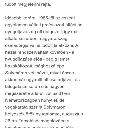
tudott megjelenni rajta.
Idősebb korára, 1985-től az esseni 
egyetemen vállalt professzori állást és 
nyugdíjazásáig ott dolgozott, így már 
alkalomszerűen magyarországi 
családtagjaival is tudott találkozni. A 
hazai rendszerváltást követően - a 
nyugdíjazása előtt - pedig ismét 
hazaköltözött, méghozzá épp 
Solymáron vett házat, mivel öccse 
akkor már ugyanitt élt családjával, és 
látogatásai során ő is nagyon 
megszerette a falut. Július 31-én, 
Németországban hunyt el, de 
végakarata szerint Solymáron 
helyezték örök nyugalomra, augusztus 
26-án. Temetését megelőzően a 
templomban emlékeztek meg róla 