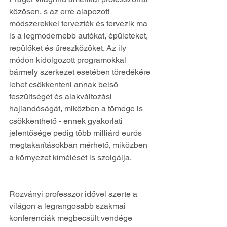
közösen, s az erre alapozott 
módszerekkel tervezték és tervezik ma 
is a legmodernebb autókat, épületeket, 
repülőket és űreszközöket. Az ily 
módon kidolgozott programokkal 
bármely szerkezet esetében töredékére 
lehet csökkenteni annak belső 
feszültségét és alakváltozási 
hajlandóságát, miközben a tömege is 
csökkenthető - ennek gyakorlati 
jelentősége pedig több milliárd eurós 
megtakarításokban mérhető, miközben 
a környezet kímélését is szolgálja.
Rozványi professzor idővel szerte a 
világon a legrangosabb szakmai 
konferenciák megbecsült vendége 