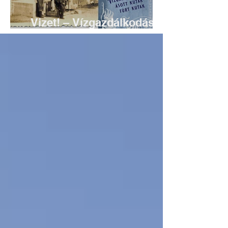
Vizet! – Vízgazdálkodás
régen, Solymáron