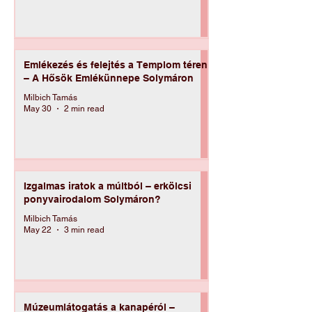
Jun 10
6 min read
Emlékezés és felejtés a Templom téren
– A Hősök Emlékünnepe Solymáron
Milbich Tamás
May 30
2 min read
Izgalmas iratok a múltból – erkölcsi
ponyvairodalom Solymáron?
Milbich Tamás
May 22
3 min read