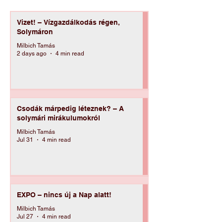
CIKKEK
(169)
169 posts
LISTÁZÁS:
Vizet! – Vízgazdálkodás régen,
Solymáron
Milbich Tamás
2 days ago
4 min read
Csodák márpedig léteznek? – A
solymári mirákulumokról
Milbich Tamás
Jul 31
4 min read
EXPO – nincs új a Nap alatt!