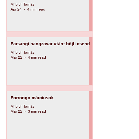
Hétköznapi hősök a múltban? –
Arcképek, arcélek Solymáron
Milbich Tamás
Apr 24
4 min read
Farsangi hangzavar után: böjti csend
Milbich Tamás
Mar 22
4 min read
Forrongó márciusok
Milbich Tamás
Mar 22
3 min read