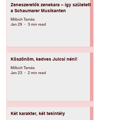
Zeneszeretők zenekara – így született
a Schaumarer Musikanten
Milbich Tamás
Jan 29
3 min read
Köszönöm, kedves Julcsi néni!
Milbich Tamás
Jan 23
2 min read
Két karakter, két tekintély
Milbich Tamás