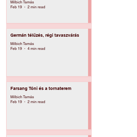
újítások a helytörténeti
gyűjteményben
Milbich Tamás
Feb 19
2 min read
Germán télűzés, régi tavaszvárás
Milbich Tamás
Feb 19
4 min read
Farsang Tóni és a tornaterem
Milbich Tamás
Feb 19
2 min read