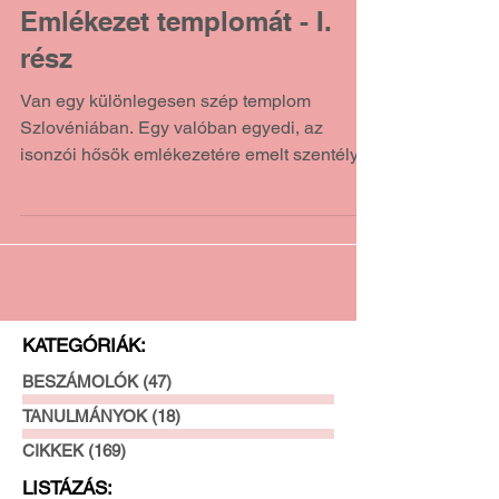
Solymári tervezte az Örök
Emlékezet templomát - I.
rész
Van egy különlegesen szép templom
Szlovéniában. Egy valóban egyedi, az
isonzói hősök emlékezetére emelt szentély.
És hogy mi ebben a...
KATEGÓRIÁK:
BESZÁMOLÓK
(47)
47 posts
TANULMÁNYOK
(18)
18 posts