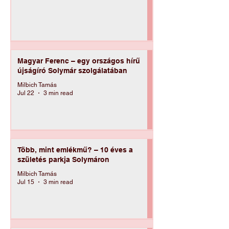
Milbich Tamás
Jul 27
4 min read
Magyar Ferenc – egy országos hírű
újságíró Solymár szolgálatában
Milbich Tamás
Jul 22
3 min read
Több, mint emlékmű? – 10 éves a
születés parkja Solymáron
Milbich Tamás
Jul 15
3 min read