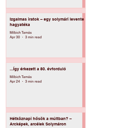
May 5
3 min read
Izgalmas iratok – egy solymári levente
hagyatéka
Milbich Tamás
Apr 30
3 min read
...Így érkezett a 80. évforduló
Milbich Tamás
Apr 24
3 min read