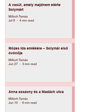
A vasút, amely majdnem elérte
Solymárt
Milbich Tamás
Jul 9
4 min read
Mózes Ida emlékére – Solymár első
óvónője
Milbich Tamás
Jun 27
3 min read
Anna asszony és a Madách utca
Milbich Tamás