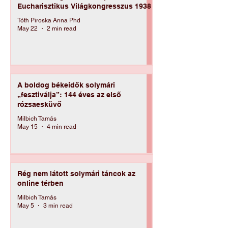
Múzeumlátogatás a kanapéról –
Eucharisztikus Világkongresszus 1938
Tóth Piroska Anna Phd
May 22
2 min read
A boldog békeidők solymári
„fesztiválja”: 144 éves az első
rózsaesküvő
Milbich Tamás
May 15
4 min read
Rég nem látott solymári táncok az
online térben
Milbich Tamás