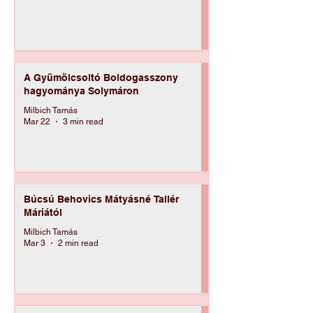
Forrongó márciusok
Milbich Tamás
Mar 22
3 min read
A Gyümölcsoltó Boldogasszony
hagyománya Solymáron
Milbich Tamás
Mar 22
3 min read
Búcsú Behovics Mátyásné Tallér
Máriától
Milbich Tamás
Mar 3
2 min read