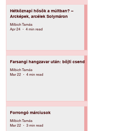
Hétköznapi hősök a múltban? –
Arcképek, arcélek Solymáron
Milbich Tamás
Apr 24
4 min read
Farsangi hangzavar után: böjti csend
Milbich Tamás
Mar 22
4 min read