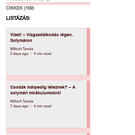
a télűzés és a tavaszvárás időszakában
BESZÁMOLÓK
(47)
47 posts
vagyunk. A régi germánok pogány világké
TANULMÁNYOK
(18)
18 posts
CIKKEK
(169)
169 posts
LISTÁZÁS:
Vizet! – Vízgazdálkodás régen,
Solymáron
Milbich Tamás
2 days ago
4 min read
Csodák márpedig léteznek? – A
solymári mirákulumokról
Milbich Tamás
7 days ago
4 min read