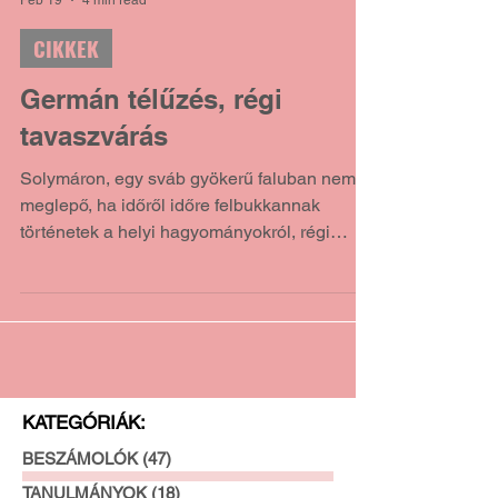
Milbich Tamás
Feb 19
4 min read
CIKKEK
Germán télűzés, régi
tavaszvárás
Solymáron, egy sváb gyökerű faluban nem
meglepő, ha időről időre felbukkannak
történetek a helyi hagyományokról, régi
szokásokról. Most egy kicsit távolabb
tekintünk az időben: több évszázaddal a
kereszténység előtti germán közösségek
világába pillantunk, hogy teljesebb képet
kaphassunk a település történetének fontos
időszakáról, a helyi németség őseinek
világképéről. Különösen időszerű ez, hiszen
KATEGÓRIÁK: