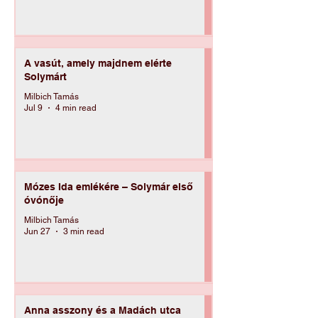
Milbich Tamás
Jul 15
3 min read
A vasút, amely majdnem elérte
Solymárt
Milbich Tamás
Jul 9
4 min read
Mózes Ida emlékére – Solymár első
óvónője
Milbich Tamás
Jun 27
3 min read