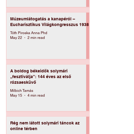
Milbich Tamás
May 22
3 min read
Múzeumlátogatás a kanapéról –
Eucharisztikus Világkongresszus 1938
Tóth Piroska Anna Phd
May 22
2 min read
A boldog békeidők solymári
„fesztiválja”: 144 éves az első
rózsaesküvő
Milbich Tamás
May 15
4 min read