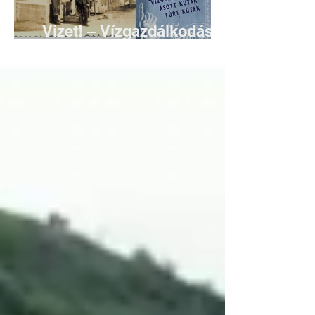
Vizet! – Vízgazdálkodás
régen, Solymáron