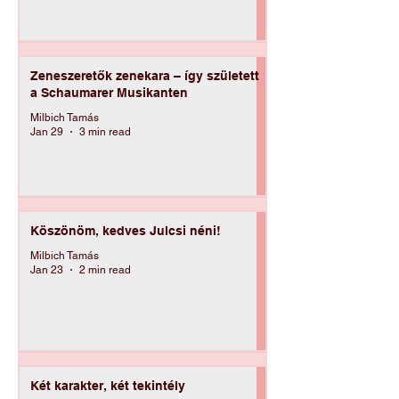
Milbich Tamás
Feb 19
2 min read
Zeneszeretők zenekara – így született
a Schaumarer Musikanten
Milbich Tamás
Jan 29
3 min read
Köszönöm, kedves Julcsi néni!
Milbich Tamás
Jan 23
2 min read