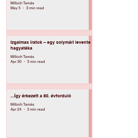
Rég nem látott solymári táncok az
online térben
Milbich Tamás
May 5
3 min read
Izgalmas iratok – egy solymári levente
hagyatéka
Milbich Tamás
Apr 30
3 min read
...Így érkezett a 80. évforduló
Milbich Tamás
Apr 24
3 min read