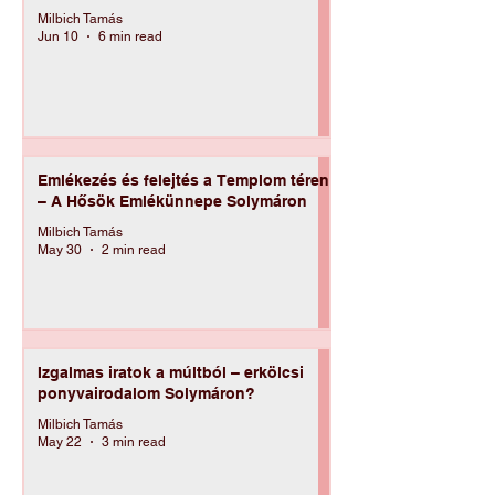
Anna asszony és a Madách utca
Milbich Tamás
Jun 10
6 min read
Emlékezés és felejtés a Templom téren
– A Hősök Emlékünnepe Solymáron
Milbich Tamás
May 30
2 min read
Izgalmas iratok a múltból – erkölcsi
ponyvairodalom Solymáron?